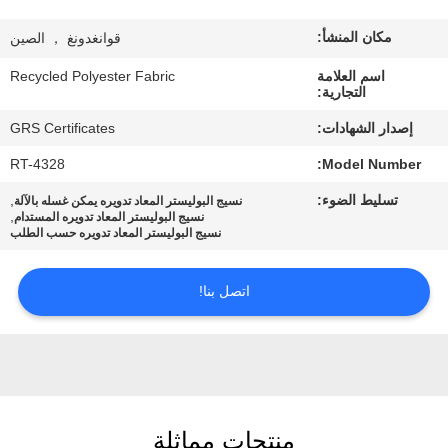
مكان المنشأ:
قوانغدونغ ， الصين
جولة
في
اسم العلامة
Recycled Polyester Fabric
التجارية:
المعمل
إصدار الشهادات:
GRS Certificates
RT-4328
Model Number:
مراقبة
تسليط الضوء:
,
نسيج البوليستر المعاد تدويره يمكن غسله بالآلة
الجودة
,
نسيج البوليستر المعاد تدويره المستدام
نسيج البوليستر المعاد تدويره حسب الطلب
اتصل
اتصل بنا!
بنا
أخبار
حالات
منتجات مماثلة