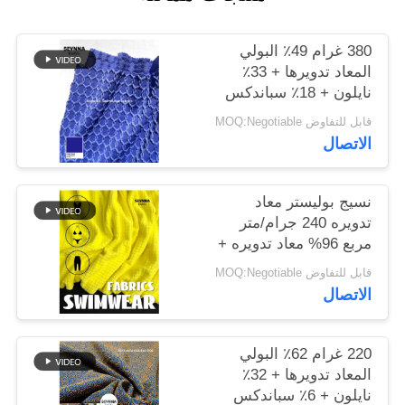
خريطة
380 غرام 49٪ البولي
المعاد تدويرها + 33٪
الموقع
نايلون + 18٪ سباندكس
نسيج البوليستر المعاد
قابل للتفاوض MOQ:Negotiable
PRIVACY
تدويره للخياطة الدائرية
الاتصال
POLICY
نسيج بوليستر معاد
تدويره 240 جرام/متر
مربع 96% معاد تدويره +
4% سباندكس دائري
قابل للتفاوض MOQ:Negotiable
محبوك
الاتصال
220 غرام 62٪ البولي
المعاد تدويرها + 32٪
نايلون + 6٪ سباندكس