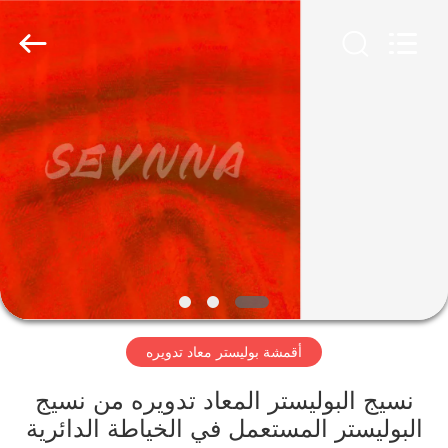
-
2026
SEVNNA
TEXTILE.
All
Rights
Reserved.
منزل،
بيت
منتجات
عرض
الواقع
الافتراضي
أقمشة بوليستر معاد تدويره
معلومات
نسيج البوليستر المعاد تدويره من نسيج
البوليستر المستعمل في الخياطة الدائرية
عنا