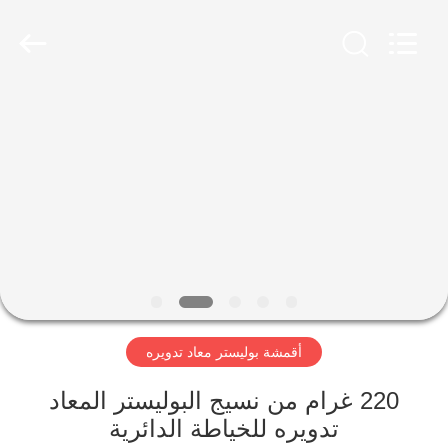
-
2026
SEVNNA
TEXTILE.
All
Rights
Reserved.
منزل،
بيت
منتجات
عرض
الواقع
الافتراضي
أقمشة بوليستر معاد تدويره
معلومات
220 غرام من نسيج البوليستر المعاد
تدويره للخياطة الدائرية
عنا