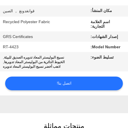
مكان المنشأ:
قوانغدونغ ， الصين
جولة
في
اسم العلامة
Recycled Polyester Fabric
التجارية:
المعمل
إصدار الشهادات:
GRS Certificates
RT-4423
Model Number:
مراقبة
تسليط الضوء:
,
نسيج البوليستر المعاد تدويره الصديق للبيئة
الجودة
,
الخيوط الدائرية من البوليستر المعاد تدويرها
اذهب أخضر نسيج البوليستر المعاد تدويره
اتصل
اتصل بنا!
بنا
أخبار
حالات
منتجات مماثلة