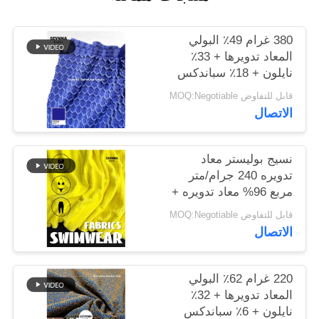
خريطة
380 غرام 49٪ البولي
المعاد تدويرها + 33٪
الموقع
نايلون + 18٪ سباندكس
نسيج البوليستر المعاد
قابل للتفاوض MOQ:Negotiable
PRIVACY
تدويره للخياطة الدائرية
الاتصال
POLICY
نسيج بوليستر معاد
تدويره 240 جرام/متر
مربع 96% معاد تدويره +
4% سباندكس دائري
قابل للتفاوض MOQ:Negotiable
محبوك
الاتصال
220 غرام 62٪ البولي
المعاد تدويرها + 32٪
نايلون + 6٪ سباندكس