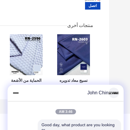
منتجات أخرى
نسيج معاد تدويره
الحماية من الأشعة
160 جرام/متر مربع
فوق البنفسجية
John Chin
67% نايلون معاد
المطبوعة النسيج
تدويره RB + 33%
الليكرا المعاد تدويره
ليكرا معاد تدويره
صديقة للبيئة
ليكرا RN-2603
3:46 AM
Good day, what product are you looking 