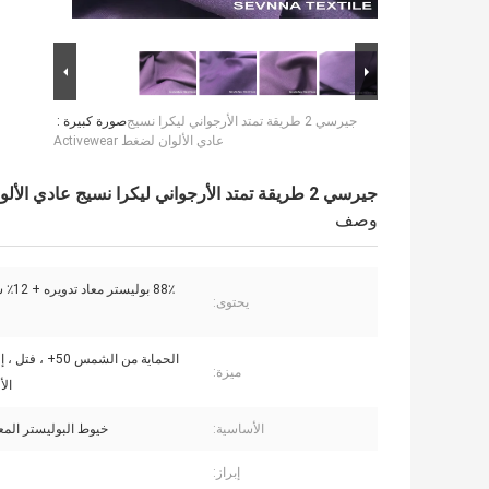
جيرسي 2 طريقة تمتد الأرجواني ليكرا نسيج
صورة كبيرة :
عادي الألوان لضغط Activewear
جيرسي 2 طريقة تمتد الأرجواني ليكرا نسيج عادي الألوان لضغط Activewear
وصف
88٪ بوليستر معاد تدويره + 12٪ سبانديكس
يحتوى:
الحماية من الشمس 50+ 
ميزة:
الأل
الأساسية:
خيوط البوليستر المعا
إبراز: