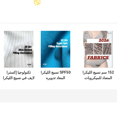
152 سم نسيج الليكرا
SPF50 نسيج الليكرا
تكنولوجيا إكسترا
المضاد للميكروبات
المعاد تدويره
لايف في نسيج الليكرا
للملابس الداخلية
68٪نيليت سوفتكس
المعاد تدويره قابل
الواقية
نايلون FD 32٪ مواد
للنفس صديقة للبيئة
الليكرا للملابس
ودائمة
الرياضية الصديقة
للبيئة