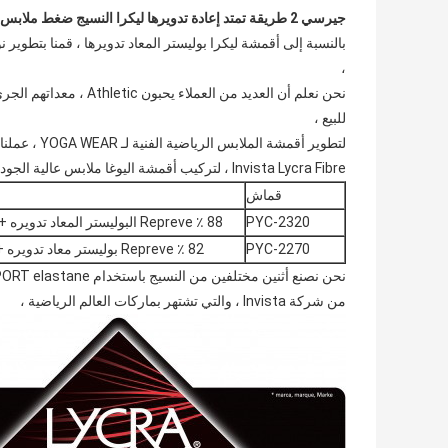
جيرسي 2 طريقة تمتد إعادة تدويرها ليكرا النسيج ضغط ملابس أكتيفوير عادي الألوان
بالنسبة إلى أقمشة ليكرا بوليستر المعاد تدويرها ، قمنا بتطوير
،
نحن نعلم أن العديد من 
للبيع ،
Invista Lycra Fibre ، لتركيب أقمشة اليوغا ملابس عالية الجودة في منشأتين ،
قماش
PYC-2320
88 ٪ Repreve البوليستر المعاد تدويره + 12 ٪ ليكرا
PYC-2270
82 ٪ Repreve بوليستر معاد تدويره +18 ٪ ليكرا
من شركة Invista ، والتي تشتهر بماركات العالم الرياضية ،