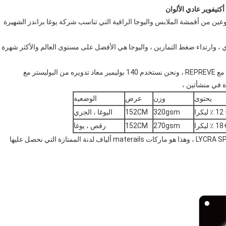
 نوعين من أقمشة الملابس واليوجا الراقية التي تناسب شركة يوغا براندز الشهيرة
العملاء يحبون Athletic ، معداتهم الجري ، وارتداء ضغط التمارين ، واليوجا هي الأفضل على مستوى العالم والأكثر شهرة
لتطوير أقمشة الملابس الرياضية الفنية لـ YOGA WEAR ، عملنا مع REPREVE ، ونحن نستخدم 140 بوليمير معاد تدويره من البوليستر مع
يحتوى
وزن
عرض
الوضعية
320gsm
152CM
اليوغا ، الجري
270gsm
152CM
رقص ، يوغا
نحن نصنع أثنين مختلفين من النسيج باستخدام LYCRA SPORT elastane ، وهذا هو ماركات materails ألياف لدنة الممتازة التي نحصل عليها