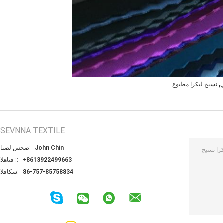
,
ي
نسيج ليكرا مطبوع
SEVNNA TEXTILE
John Chin
اتصل شخص:
+8613922499663
الهاتف ::
86-757-85758834
الفاكس: