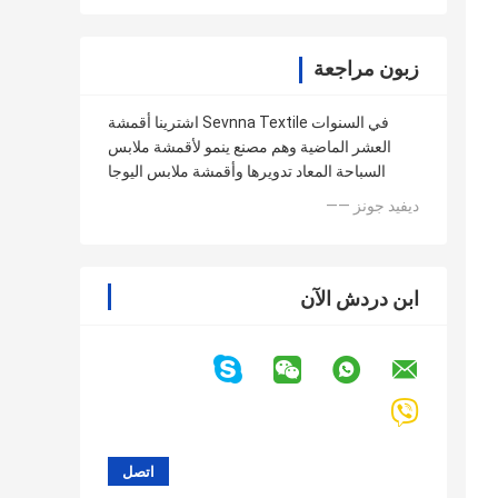
زبون مراجعة
اشترينا أقمشة Sevnna Textile في السنوات
العشر الماضية وهم مصنع ينمو لأقمشة ملابس
السباحة المعاد تدويرها وأقمشة ملابس اليوجا
—— ديفيد جونز
ابن دردش الآن