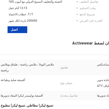
تفاصيل التغليف:
التعبئة والتغليف النسيج الدولي مع أنبوب 1KG
وقت التسليم:
12-15 أيام عمل
شروط الدفع:
T/T، خطاب الاعتماد
القدرة على العرض:
200000 ياردة لكل شهر
اتصل
ملابس اليوغا ، ملابس رياضية ، طماق وملابس
تطبيق:
رياضية
، فتل ، إعادة تدوير
أقمشة صلبة وطباعة
متوفر نوع:
ياف ATY
د تدويرها
تفاصيل محددة:
أقمشة بوليستر ليكرا المعاد تدويرها
نسيج ليكرا مطاطي
نسيج ليكرا مطبوع
,