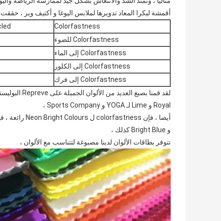
مثاليًا ، وتمتد الشد والانتعاش بشكل جيد لممارسة الرياضة واليو
أقمشة ليكرا المعاد تدويرها لملابس اليوغا و أكتيف وير ، حققت
cled
Colorfastness
Colorfastness للضوء
Colorfastness إلى الماء
Colorfastness إلى الكلور
Colorfastness إلى فرك
Royal و Lime لـ YOGA و Sports Company ،
و Bright Blue كذلك ،
تتوفر بطاقات الألوان لدينا مصبوغة لتتناسب مع الألوان ،