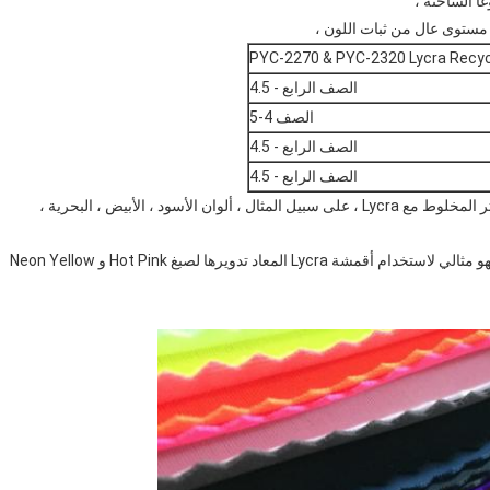
غا الساخنة ،
 مستوى عال من ثبات اللون ،
PYC-2270 & PYC-2320 Lycra Recy
الصف الرابع - 4.5
الصف 4-5
الصف الرابع - 4.5
الصف الرابع - 4.5
لقد قمنا بصبغ العديد من الألوان الجميلة على Repreve البوليستر المخلوط مع Lycra ، على سبيل المثال ، ألوان الأسود ، الأبيض ، البحرية ،
أيضا ، فإن colorfastness ل Neon Bright Colours رائعة ، فهو مثالي لاستخدام أقمشة Lycra المعاد تدويرها لصبغ Hot Pink و Neon Yellow