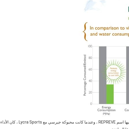
والغزول والالياف هي زجاجة بلاستيكية معاد تدويرها ، أطلقنا عليها اسم REPREVE ، وعندما كانت محبوكة جيرسي مع Lycra Sports ، كان الأداء