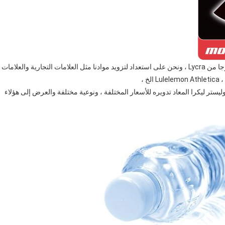
نحن نحب أن نتعلم ونطور أقمشة الأقمشة الراقية وأقمشة اليوجا من Lycra ، ونحن على استعداد لتزويد موادنا مثل العلامات التجارية والعلامات
وليستر ليكرا المعاد تدويره للأسعار المختلفة ، ونوعية مختلفة والعرض إلى هؤلاء