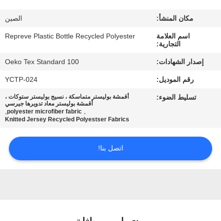
مكان المنشأ:
الصين
جولة
اسم العلامة
Repreve Plastic Bottle Recycled Polyester
في
التجارية:
المعمل
إصدار الشهادات:
Oeko Tex Standard 100
رقم الموديل:
YCTP-024
مراقبة
تسليط الضوء:
أقمشة بوليستر متماسكة ، نسيج بوليستر ستوكات ،
الجودة
أقمشة بوليستر معاد تدويرها جيرسي
,
,
polyester microfiber fabric
Knitted Jersey Recycled Polyestser Fabrics
اتصل
اتصل بنا!
بنا
أخبار
حالات