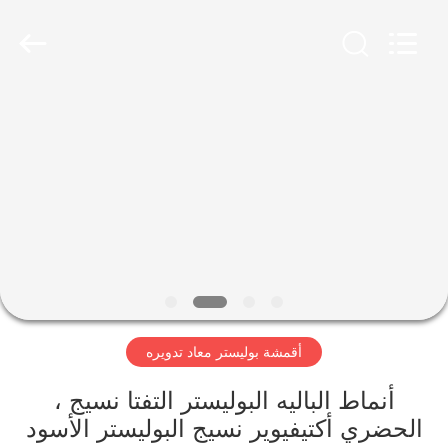
-
2026
SEVNNA
TEXTILE.
All
Rights
Reserved.
منزل،
بيت
منتجات
عرض
الواقع
الافتراضي
أقمشة بوليستر معاد تدويره
معلومات
أنماط الباليه البوليستر التفتا نسيج ،
الحضري أكتيفيوير نسيج البوليستر الأسود
عنا