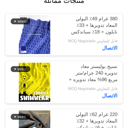
منتجات مماثلة
خريطة
380 غرام 49٪ البولي
الموقع
المعاد تدويرها + 33٪
نايلون + 18٪ سباندكس
نسيج البوليستر المعاد
قابل للتفاوض MOQ:Negotiable
PRIVACY
تدويره للخياطة الدائرية
الاتصال
POLICY
نسيج بوليستر معاد
تدويره 240 جرام/متر
مربع 96% معاد تدويره +
4% سباندكس دائري
قابل للتفاوض MOQ:Negotiable
محبوك
الاتصال
220 غرام 62٪ البولي
المعاد تدويرها + 32٪
نايلون + 6٪ سباندكس