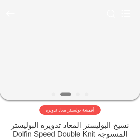
-
2026
SEVNNA
TEXTILE.
All
Rights
Reserved.
منزل،
بيت
منتجات
عرض
الواقع
الافتراضي
أقمشة بوليستر معاد تدويره
معلومات
نسيج البوليستر المعاد تدويره البوليستر
المنسوجة Dolfin Speed ​​Double Knit
عنا