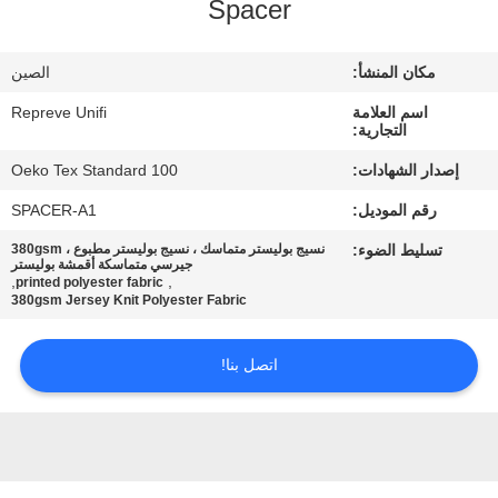
Spacer
جولة
مكان المنشأ:
الصين
في
اسم العلامة
Repreve Unifi
المعمل
التجارية:
إصدار الشهادات:
Oeko Tex Standard 100
مراقبة
رقم الموديل:
SPACER-A1
الجودة
تسليط الضوء:
نسيج بوليستر متماسك ، نسيج بوليستر مطبوع ، 380gsm
جيرسي متماسكة أقمشة بوليستر
,
,
printed polyester fabric
380gsm Jersey Knit Polyester Fabric
اتصل
بنا
اتصل بنا!
أخبار
حالات