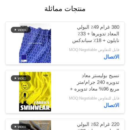
منتجات مماثلة
خريطة
الموقع
380 غرام 49٪ البولي
المعاد تدويرها + 33٪
نايلون + 18٪ سباندكس
PRIVACY
نسيج البوليستر المعاد
قابل للتفاوض MOQ:Negotiable
POLICY
تدويره للخياطة الدائرية
الاتصال
نسيج بوليستر معاد
تدويره 240 جرام/متر
مربع 96% معاد تدويره +
4% سباندكس دائري
قابل للتفاوض MOQ:Negotiable
محبوك
الاتصال
220 غرام 62٪ البولي