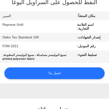
النفط للحصول على السراويل اليوغا
جولة
مكان المنشأ:
الصين
في
اسم العلامة
Repreve Unifi
المعمل
التجارية:
إصدار الشهادات:
Oeko Tex Standard 100
مراقبة
رقم الموديل:
PJW-2021
الجودة
تسليط الضوء:
,
نسيج البوليستر متماسكة ، نسيج البوليستر المطبوعة
printed polyester fabric
اتصل
اتصل بنا!
بنا
أخبار
حالات