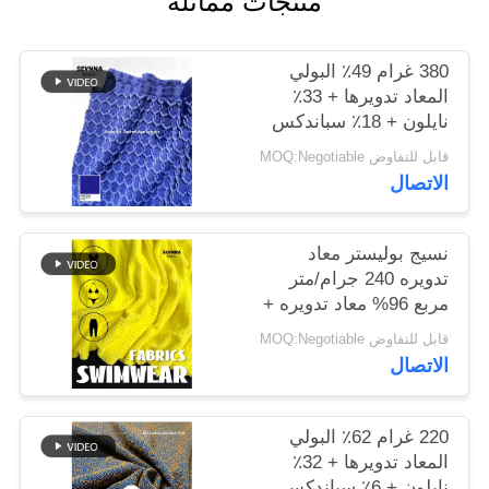
منتجات مماثلة
خريطة
380 غرام 49٪ البولي
الموقع
المعاد تدويرها + 33٪
نايلون + 18٪ سباندكس
نسيج البوليستر المعاد
قابل للتفاوض MOQ:Negotiable
PRIVACY
تدويره للخياطة الدائرية
الاتصال
POLICY
نسيج بوليستر معاد
تدويره 240 جرام/متر
مربع 96% معاد تدويره +
4% سباندكس دائري
قابل للتفاوض MOQ:Negotiable
محبوك
الاتصال
220 غرام 62٪ البولي
المعاد تدويرها + 32٪
نايلون + 6٪ سباندكس