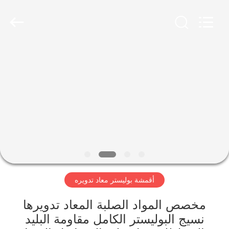
-
2026
SEVNNA
TEXTILE.
All
Rights
Reserved.
منزل،
بيت
منتجات
عرض
الواقع
الافتراضي
أقمشة بوليستر معاد تدويره
معلومات
مخصص المواد الصلبة المعاد تدويرها
نسيج البوليستر الكامل مقاومة البليد
عنا