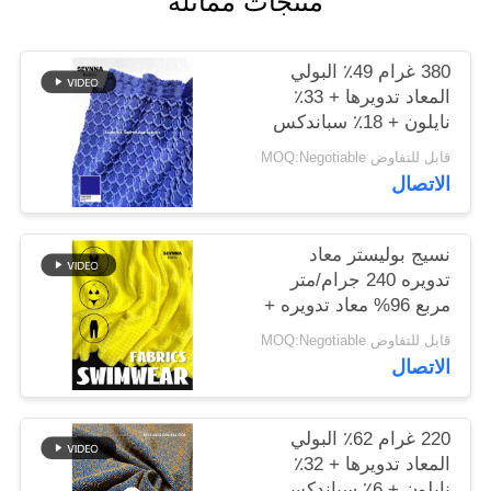
منتجات مماثلة
خريطة
380 غرام 49٪ البولي
الموقع
المعاد تدويرها + 33٪
نايلون + 18٪ سباندكس
نسيج البوليستر المعاد
قابل للتفاوض MOQ:Negotiable
PRIVACY
تدويره للخياطة الدائرية
الاتصال
POLICY
نسيج بوليستر معاد
تدويره 240 جرام/متر
مربع 96% معاد تدويره +
4% سباندكس دائري
قابل للتفاوض MOQ:Negotiable
محبوك
الاتصال
220 غرام 62٪ البولي
المعاد تدويرها + 32٪
نايلون + 6٪ سباندكس