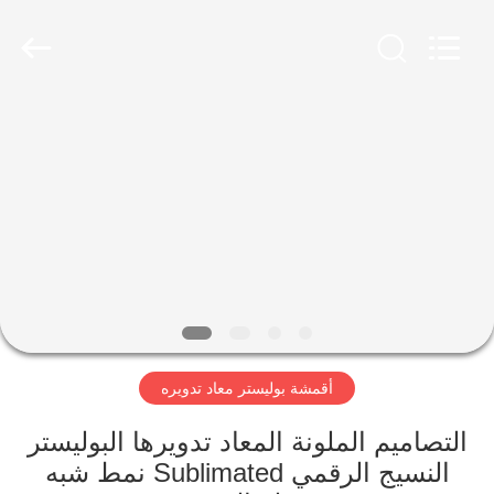
-
2026
SEVNNA
TEXTILE.
All
Rights
Reserved.
منزل،
بيت
منتجات
عرض
الواقع
الافتراضي
أقمشة بوليستر معاد تدويره
معلومات
التصاميم الملونة المعاد تدويرها البوليستر
النسيج الرقمي Sublimated نمط شبه
عنا