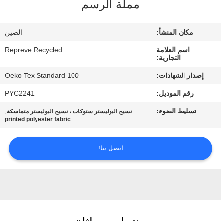
مملة الرسم
جولة
مكان المنشأ:
الصين
في
اسم العلامة
Repreve Recycled
المعمل
التجارية:
إصدار الشهادات:
Oeko Tex Standard 100
مراقبة
رقم الموديل:
PYC2241
الجودة
تسليط الضوء:
,
نسيج البوليستر ستوكات ، نسيج البوليستر متماسكة
printed polyester fabric
اتصل
اتصل بنا!
بنا
أخبار
حالات