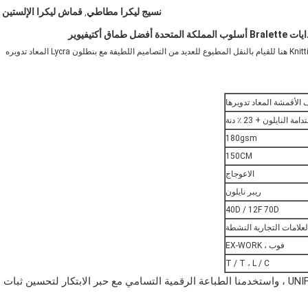
نسيج ليكرا مطاطي
قماش ليكرا الإلستين
,
أكتيفيوير
إن شركة SEVNNA TEXTILE هي مصنع الطباعة عالي الجودة و Knitting Mill هنا للقيام بالنقل المطبوع للعديد من التصاميم اللطيفة مع بنطلون Lycra المعاد تدويره
الأقمشة المعاد تدويرها
180gsm
150CM
الاعوجاج
ريبر نايلون
40D / 12F 70D
لعلامات التجارية النشطة
فوب ، EX-WORK
T / T ، L / C
إعادة تدوير الألياف مع ليكرا استخدمنا Repreve من UNIFI Inc ، واستخدمنا الطباعة الرقمية التسامي مع حبر الابتكار لتحسين ثبات