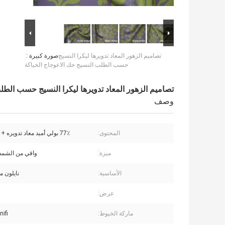
تصاميم الزهور المعاد تدويرها ليكرا النسيج
صورة كبيرة :
حسب الطلب النسيج حك الاعوجاج الحياكة
تصاميم الزهور المعاد تدويرها ليكرا النسيج حسب الطل
وصف
المحتوى:
77٪ بولي أميد معاد تدويره + 23٪ ليكرا
ميزة:
واقي من الشمس 50
الأساسية:
نايلون م
عرض:
ماركة الخيوط:
ifi