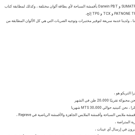
نحن نطابق بشكل رئيسي الألوان من CARVICO VITA و MALAGA و SUMATRA و Darwin PBT بأقمشة السباحة لأي بطاقة ألوان مختلفة ، وكذلك لمطابقة كتاب
نا ، ولدينا خدمة سريعة لتوفير مختبرات وتوجيه الضربات التي هي كل الألوان المطابقة من
ة ملابس السباحة وأقمشة الملابس الجاهزة والأقمشة الرياضية في Repreve ،
ة المتراصة ،