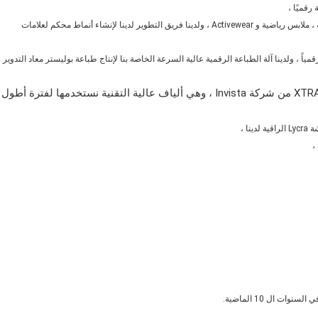
رقميًا ،
في كل عام ، قمنا بتطوير أكثر من 1000 نمط جديد لأزياء ملابس السباحة ، ملابس رياضية و Activewear ، ولدينا فريق التطوير لدينا لإنشاء أنماط محكم لعلامات
الآونة الأخيرة ، قمنا بتطوير الطباعة الإبتكارية الجديدة لـ Warp Knit رقمياً ، ولدينا آلة الطباعة الرقمية عالية السرعة الخاصة بنا لإنتاج طباعة بوليستر معاد التدوير
Lycra هي إحدى المواد الهامة التي نختارها XTRA LIFE LYCRA من شركة Invista ، وهي ألياف عالية التقنية نستخدمها لفترة أطول
،
ت ال 10 الماضية.