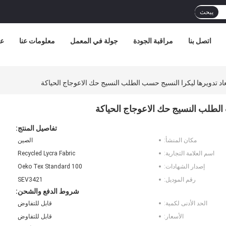
يبحث
اتصل بنا
مراقبة الجودة
جولة في المعمل
معلومات عنا
عر
اد تدويرها ليكرا النسيج حسب الطلب النسيج حك الاعوجاج الحياكة
 الطلب النسيج حك الاعوجاج الحياكة
تفاصيل المنتج:
مكان المنشأ:
الصين
اسم العلامة التجارية:
Recycled Lycra Fabric
إصدار الشهادات:
Oeko Tex Standard 100
رقم الموديل:
SEV3421
شروط الدفع والشحن:
الحد الأدنى لكمية:
قابل للتفاوض
الأسعار:
قابل للتفاوض