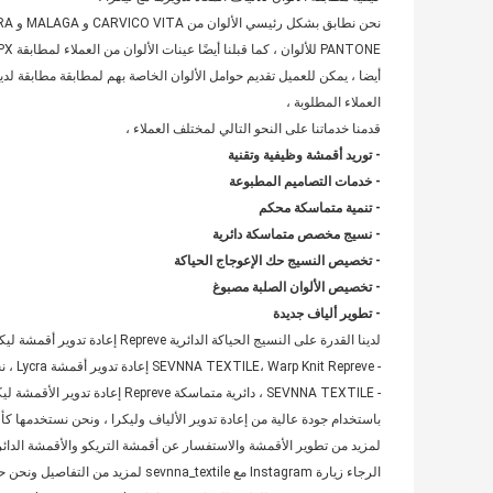
PANTONE للألوان ، كما قبلنا أيضًا عينات الألوان من العملاء لمطابقة PATNONE TPX و TCX و TPG إلخ،
أيضا ، يمكن للعميل تقديم حوامل الألوان الخاصة بهم لمطابقة مطابقة لدي
العملاء المطلوبة ،
قدمنا ​​خدماتنا على النحو التالي لمختلف العملاء ،
- توريد أقمشة وظيفية وتقنية
- خدمات التصاميم المطبوعة
- تنمية متماسكة محكم
- نسيج مخصص متماسكة دائرية
- تخصيص النسيج حك الإعوجاج الحياكة
- تخصيص الألوان الصلبة مصبوغ
- تطوير ألياف جديدة
لدينا القدرة على النسيج الحياكة الدائرية Repreve إعادة تدوير أقمشة ليكرا التريكو هو ،
- SEVNNA TEXTILE، Warp Knit Repreve إعادة تدوير أقمشة Lycra ، نحن محبوكة تقريبًا 20،000 طن في الشهر
- SEVNNA TEXTILE ، دائرية متماسكة Repreve إعادة تدوير الأقمشة ليكرا ، نحن كنيتيد حوالي 30،000 MTS شهريا
باستخدام جودة عالية من إعادة تدوير الألياف وليكرا ، ونحن نستخدمها كأقمش
لمزيد من تطوير الأقمشة والاستفسار عن أقمشة التريكو والأقمشة الدائري
الرجاء زيارة Instagram مع sevnna_textile لمزيد من التفاصيل ونحن حرون في إرسال أي عينات ،