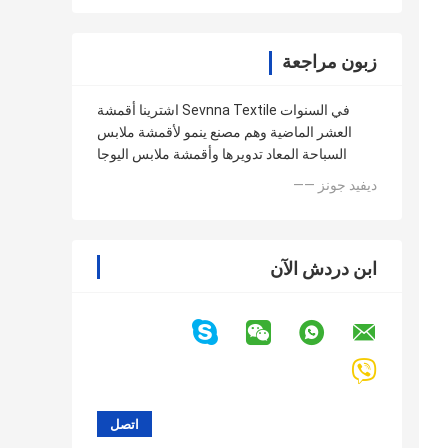
زبون مراجعة
اشترينا أقمشة Sevnna Textile في السنوات
العشر الماضية وهم مصنع ينمو لأقمشة ملابس
السباحة المعاد تدويرها وأقمشة ملابس اليوجا
—— ديفيد جونز
ابن دردش الآن