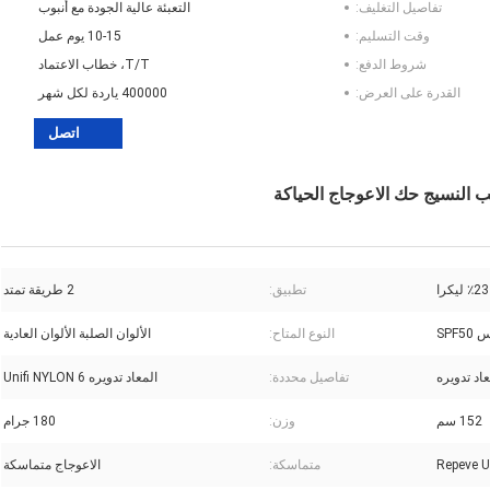
تفاصيل التغليف:
التعبئة عالية الجودة مع أنبوب
وقت التسليم:
10-15 يوم عمل
شروط الدفع:
T/T، خطاب الاعتماد
القدرة على العرض:
400000 ياردة لكل شهر
اتصل
ب النسيج حك الاعوجاج الحياكة
تطبيق:
2 طريقة تمتد
SPF
النوع المتاح:
الألوان الصلبة الألوان العادية
عاد تدويره
تفاصيل محددة:
المعاد تدويره Unifi NYLON 6
152 سم
وزن:
180 جرام
Repeve Un
متماسكة:
الاعوجاج متماسكة