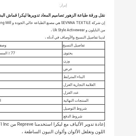
إبراز:
نقل ورقة طباعة الزهور تصاميم المعاد تدويرها ليكرا قماش البدايات Bralette أسلوب المملكة المتحدة أفضل طماق 
من النايلون و Uk Style Activewear ،
لدينا تفاصيل النسيج والأوصاف في أدناه ،
تفاصيل النسيج
وصف 
يحتوى:
77 ٪ المستدامة النايلون + 23 ٪ دنة
وزن:
عرض:
البناء المترابط:
العلامة التجارية الغزل:
عدد الغزل:
المنتجات النهائية:
ا
شروط التوصيل:
شروط الدفع:
اللون وتغلغل الألوان وألوان النيون الساطعة ،