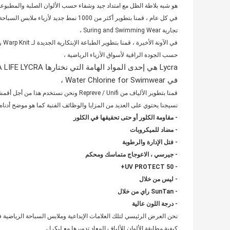
هو شبه بلاطة الظل مع امتداد جيد وشفاء حسب الألوان الصلبة والمطبوعة 
تجارية Suring and Swimming Wear ،
في 
حسب الجودة الراقية لأسواق الأزياء الرياضية ،
في Water Chlorine for Swimwear ،
قمنا بتطوير الألياف من Repreve / Unifi ونحن نستخدم هذا من أجل أقمشة Lycra الراقية لدينا ،
نسيجنا يحتوي على العديد من المزايا والوظائف الفنية كما هو موضح أدناه 
- مقاومة الكلور أو حتى تحقيقها في الكلور
- مضاد للميكروبات
- فتل الإدارة والرطوبة
- جيرسي ، الاعوجاج متماسك ومحكم
- UV PROTECT 50+
- ليس من خلال
- SunTan راي من خلال
- درجة
اللون عالية
نحن العرض الرئيسي لتلك العلامات الإبداعية وملابس السباحة الرياضية في السنوا
كيفية مطابقة الألوان للألياف المعاد تدويرها مع ليكرا ،