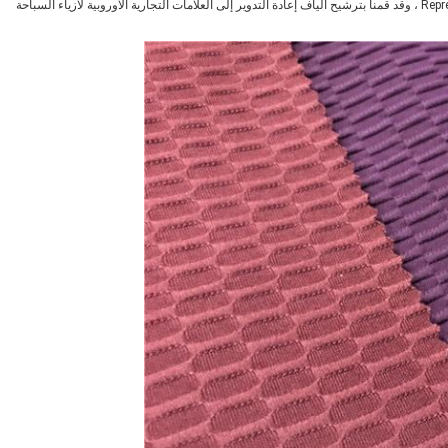
تقدم شركة Repreve للعلامة التجارية بثقة إما Repreve Nylon و Repreve Poly ، وقد قمنا بترشيح ألياف إعادة التدوير إلى العلامات التجارية الأوروبية لأزياء السباحة