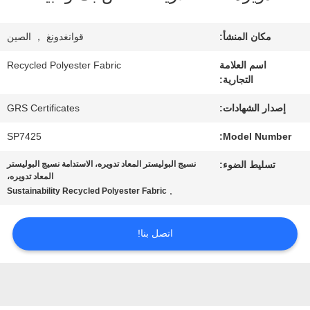
معلومات
عنا
مكان المنشأ:
قوانغدونغ ， الصين
اسم العلامة
Recycled Polyester Fabric
التجارية:
جولة
إصدار الشهادات:
GRS Certificates
في
SP7425
Model Number:
المعمل
تسليط الضوء:
نسيج البوليستر المعاد تدويره، الاستدامة نسيج البوليستر
المعاد تدويره،
,
مراقبة
Sustainability Recycled Polyester Fabric
الجودة
اتصل بنا!
اتصل
بنا