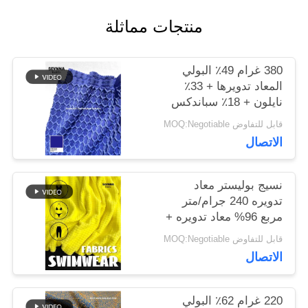
منتجات مماثلة
أخبار
380 غرام 49٪ البولي
المعاد تدويرها + 33٪
حالات
نايلون + 18٪ سباندكس
نسيج البوليستر المعاد
قابل للتفاوض MOQ:Negotiable
تدويره للخياطة الدائرية
الاتصال
خريطة
الموقع
نسيج بوليستر معاد
تدويره 240 جرام/متر
مربع 96% معاد تدويره +
PRIVACY
4% سباندكس دائري
قابل للتفاوض MOQ:Negotiable
محبوك
POLICY
الاتصال
220 غرام 62٪ البولي