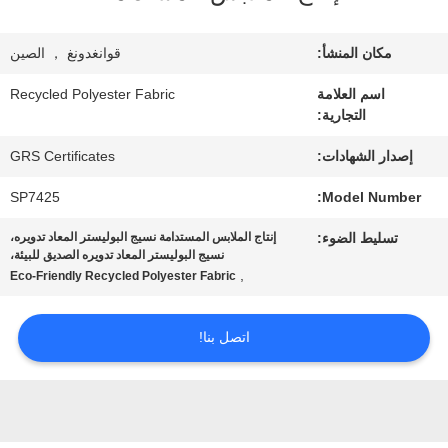
معلومات
عنا
مكان المنشأ:
قوانغدونغ ， الصين
اسم العلامة
Recycled Polyester Fabric
التجارية:
جولة
إصدار الشهادات:
GRS Certificates
في
SP7425
Model Number:
المعمل
تسليط الضوء:
إنتاج الملابس المستدامة نسيج البوليستر المعاد تدويره،
نسيج البوليستر المعاد تدويره الصديق للبيئة،
,
مراقبة
Eco-Friendly Recycled Polyester Fabric
الجودة
اتصل بنا!
اتصل
بنا