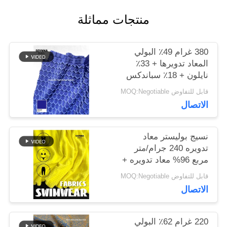
منتجات مماثلة
أخبار
380 غرام 49٪ البولي
المعاد تدويرها + 33٪
حالات
نايلون + 18٪ سباندكس
نسيج البوليستر المعاد
قابل للتفاوض MOQ:Negotiable
تدويره للخياطة الدائرية
الاتصال
خريطة
الموقع
نسيج بوليستر معاد
تدويره 240 جرام/متر
مربع 96% معاد تدويره +
PRIVACY
4% سباندكس دائري
قابل للتفاوض MOQ:Negotiable
محبوك
POLICY
الاتصال
220 غرام 62٪ البولي