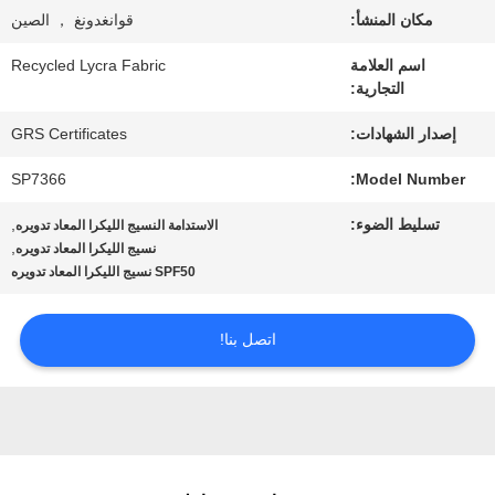
معلومات
مكان المنشأ:
قوانغدونغ ， الصين
عنا
اسم العلامة
Recycled Lycra Fabric
التجارية:
جولة
إصدار الشهادات:
GRS Certificates
في
SP7366
Model Number:
تسليط الضوء:
,
المعمل
الاستدامة النسيج الليكرا المعاد تدويره
,
نسيج الليكرا المعاد تدويره
SPF50 نسيج الليكرا المعاد تدويره
مراقبة
اتصل بنا!
الجودة
اتصل
بنا