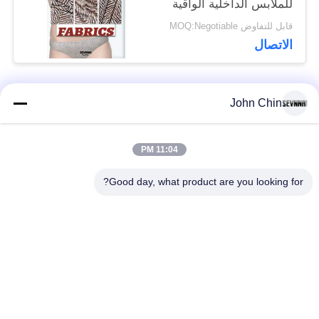
للملابس الداخلية الواقية
قابل للتفاوض MOQ:Negotiable
الاتصال
John Chin
فئات شعبية
جميع
11:04 PM
أقمشة الملابس المعاد
أقمشة نايلون معاد
تدويرها
تدويرها
Good day, what product are you looking for?
أقمشة بوليستر معاد
أقمشة ليكرا المعاد
تدويره
تدويرها
الايكولوجية ودية ملابس
نسيج Repreve
السباحة النسيج