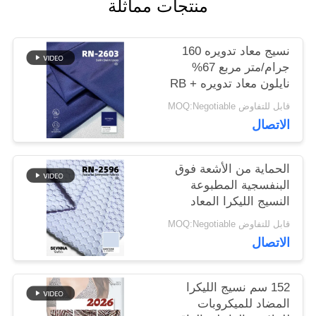
منتجات مماثلة
أخبار
نسيج معاد تدويره 160
جرام/متر مربع 67%
نايلون معاد تدويره RB +
حالات
33% ليكرا معاد تدويره
قابل للتفاوض MOQ:Negotiable
ليكرا RN-2603
الاتصال
خريطة
الحماية من الأشعة فوق
الموقع
البنفسجية المطبوعة
النسيج الليكرا المعاد
تدويره صديقة للبيئة
قابل للتفاوض MOQ:Negotiable
PRIVACY
الاتصال
POLICY
152 سم نسيج الليكرا
المضاد للميكروبات