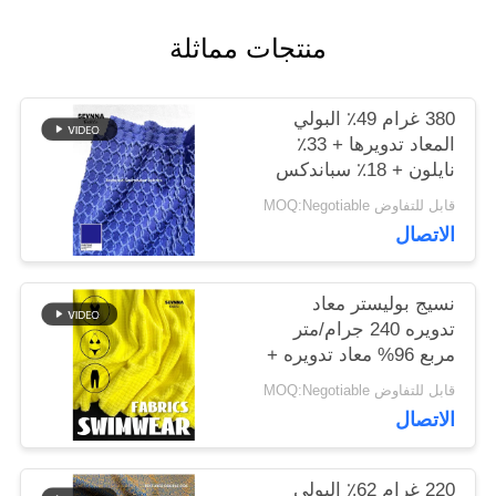
منتجات مماثلة
أخبار
380 غرام 49٪ البولي
المعاد تدويرها + 33٪
حالات
نايلون + 18٪ سباندكس
نسيج البوليستر المعاد
قابل للتفاوض MOQ:Negotiable
تدويره للخياطة الدائرية
خريطة
الاتصال
الموقع
نسيج بوليستر معاد
تدويره 240 جرام/متر
مربع 96% معاد تدويره +
PRIVACY
4% سباندكس دائري
قابل للتفاوض MOQ:Negotiable
POLICY
محبوك
الاتصال
220 غرام 62٪ البولي