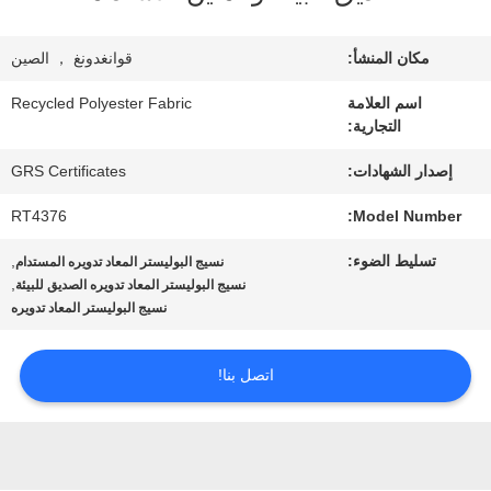
معلومات
عنا
مكان المنشأ:
قوانغدونغ ， الصين
اسم العلامة
Recycled Polyester Fabric
التجارية:
جولة
إصدار الشهادات:
GRS Certificates
في
RT4376
Model Number:
المعمل
تسليط الضوء:
,
نسيج البوليستر المعاد تدويره المستدام
,
نسيج البوليستر المعاد تدويره الصديق للبيئة
مراقبة
نسيج البوليستر المعاد تدويره
الجودة
اتصل بنا!
اتصل
بنا