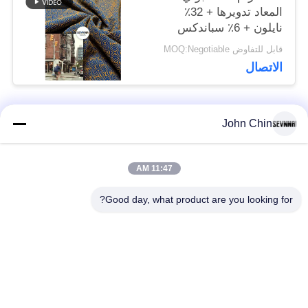
المعاد تدويرها + 32٪
نايلون + 6٪ سباندكس
قابل للتفاوض MOQ:Negotiable
الاتصال
John Chin
فئات شعبية
جميع
11:47 AM
أقمشة الملابس المعاد
أقمشة نايلون معاد
تدويرها
تدويرها
Good day, what product are you looking for?
أقمشة بوليستر معاد
أقمشة ليكرا المعاد
تدويره
تدويرها
الايكولوجية ودية ملابس
نسيج Repreve