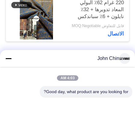
220 غرام 62٪ البولي
المعاد تدويرها + 32٪
نايلون + 6٪ سباندكس
قابل للتفاوض MOQ:Negotiable
الاتصال
John Chin
فئات شعبية
جميع
4:03 AM
أقمشة الملابس المعاد
أقمشة نايلون معاد
تدويرها
تدويرها
Good day, what product are you looking for?
أقمشة بوليستر معاد
أقمشة ليكرا المعاد
تدويره
تدويرها
الايكولوجية ودية ملابس