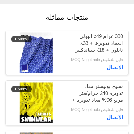
منتجات مماثلة
أخبار
380 غرام 49٪ البولي
حالات
المعاد تدويرها + 33٪
نايلون + 18٪ سباندكس
نسيج البوليستر المعاد
قابل للتفاوض MOQ:Negotiable
خريطة
تدويره للخياطة الدائرية
الاتصال
الموقع
نسيج بوليستر معاد
تدويره 240 جرام/متر
PRIVACY
مربع 96% معاد تدويره +
4% سباندكس دائري
POLICY
قابل للتفاوض MOQ:Negotiable
محبوك
الاتصال