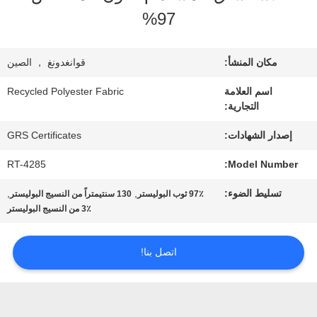
معلومات
97%
عنا
مكان المنشأ:
قوانغدونغ ， الصين
جولة
اسم العلامة
Recycled Polyester Fabric
التجارية:
في
إصدار الشهادات:
GRS Certificates
المعمل
RT-4285
Model Number:
تسليط الضوء:
,
,
97٪ ثوب البوليستر
130 سنتيمتراً من النسيج البوليستر
مراقبة
3٪ من النسيج البوليستر
الجودة
اتصل بنا!
اتصل
بنا