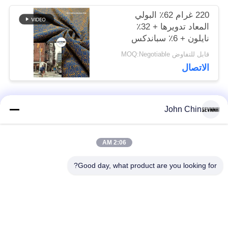
220 غرام 62٪ البولي
المعاد تدويرها + 32٪
نايلون + 6٪ سباندكس
قابل للتفاوض MOQ:Negotiable
الاتصال
John Chin
فئات شعبية
جميع
2:06 AM
أقمشة الملابس المعاد
أقمشة نايلون معاد
تدويرها
تدويرها
Good day, what product are you looking for?
أقمشة بوليستر معاد
أقمشة ليكرا المعاد
تدويره
تدويرها