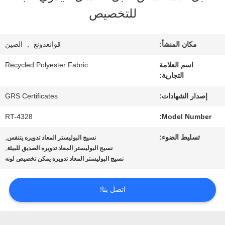
معلومات
للتخصيص
عنا
مكان المنشأ:
قوانغدونغ ， الصين
جولة
اسم العلامة
Recycled Polyester Fabric
التجارية:
في
إصدار الشهادات:
GRS Certificates
المعمل
RT-4328
Model Number:
تسليط الضوء:
,
نسيج البوليستر المعاد تدويره يتنفس
مراقبة
,
نسيج البوليستر المعاد تدويره الصديق للبيئة
نسيج البوليستر المعاد تدويره يمكن تخصيص لونه
الجودة
اتصل بنا!
اتصل
بنا