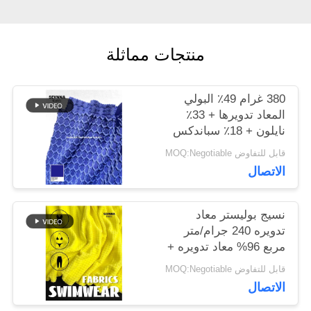
أخبار
منتجات مماثلة
حالات
380 غرام 49٪ البولي
المعاد تدويرها + 33٪
نايلون + 18٪ سباندكس
خريطة
نسيج البوليستر المعاد
قابل للتفاوض MOQ:Negotiable
تدويره للخياطة الدائرية
الاتصال
الموقع
نسيج بوليستر معاد
PRIVACY
تدويره 240 جرام/متر
مربع 96% معاد تدويره +
POLICY
4% سباندكس دائري
قابل للتفاوض MOQ:Negotiable
محبوك
الاتصال