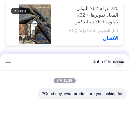
220 غرام 62٪ البولي
المعاد تدويرها + 32٪
نايلون + 6٪ سباندكس
قابل للتفاوض MOQ:Negotiable
الاتصال
John Chin
فئات شعبية
جميع
11:36 AM
أقمشة الملابس المعاد
أقمشة نايلون معاد
تدويرها
تدويرها
Good day, what product are you looking for?
أقمشة بوليستر معاد
أقمشة ليكرا المعاد
تدويره
تدويرها