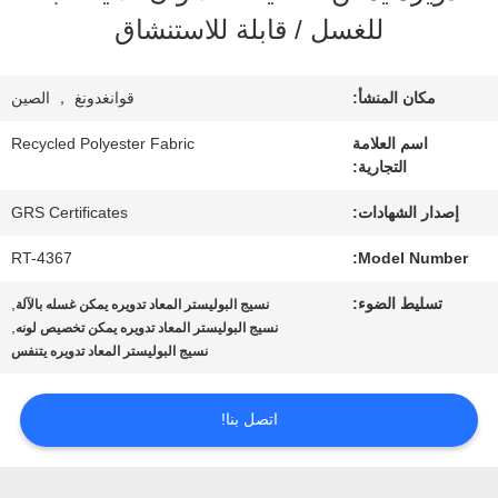
معلومات
للغسل / قابلة للاستنشاق
عنا
مكان المنشأ:
قوانغدونغ ， الصين
جولة
اسم العلامة
Recycled Polyester Fabric
التجارية:
في
إصدار الشهادات:
GRS Certificates
المعمل
RT-4367
Model Number:
تسليط الضوء:
,
نسيج البوليستر المعاد تدويره يمكن غسله بالآلة
مراقبة
,
نسيج البوليستر المعاد تدويره يمكن تخصيص لونه
نسيج البوليستر المعاد تدويره يتنفس
الجودة
اتصل بنا!
اتصل
بنا