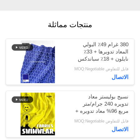
أخبار
منتجات مماثلة
حالات
380 غرام 49٪ البولي
المعاد تدويرها + 33٪
نايلون + 18٪ سباندكس
خريطة
نسيج البوليستر المعاد
قابل للتفاوض MOQ:Negotiable
تدويره للخياطة الدائرية
الاتصال
الموقع
نسيج بوليستر معاد
PRIVACY
تدويره 240 جرام/متر
مربع 96% معاد تدويره +
POLICY
4% سباندكس دائري
قابل للتفاوض MOQ:Negotiable
محبوك
الاتصال