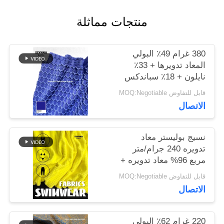
منتجات مماثلة
أخبار
380 غرام 49٪ البولي
المعاد تدويرها + 33٪
حالات
نايلون + 18٪ سباندكس
نسيج البوليستر المعاد
قابل للتفاوض MOQ:Negotiable
تدويره للخياطة الدائرية
خريطة
الاتصال
الموقع
نسيج بوليستر معاد
تدويره 240 جرام/متر
مربع 96% معاد تدويره +
PRIVACY
4% سباندكس دائري
قابل للتفاوض MOQ:Negotiable
POLICY
محبوك
الاتصال
220 غرام 62٪ البولي