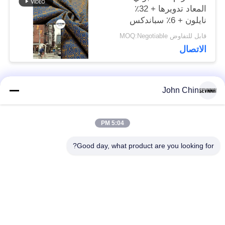
المعاد تدويرها + 32٪
نايلون + 6٪ سباندكس
قابل للتفاوض MOQ:Negotiable
الاتصال
John Chin
فئات شعبية
جميع
5:04 PM
أقمشة الملابس المعاد
أقمشة نايلون معاد
تدويرها
تدويرها
Good day, what product are you looking for?
أقمشة بوليستر معاد
أقمشة ليكرا المعاد
تدويره
تدويرها
الايكولوجية ودية ملابس
نسيج Repreve