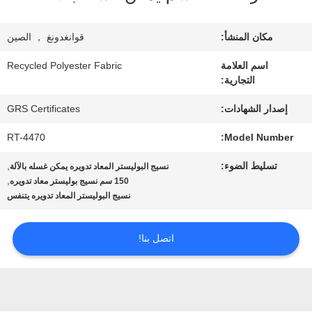
معلومات
عنا
مكان المنشأ:
قوانغدونغ ， الصين
اسم العلامة
Recycled Polyester Fabric
التجارية:
جولة
إصدار الشهادات:
GRS Certificates
في
RT-4470
Model Number:
المعمل
تسليط الضوء:
,
نسيج البوليستر المعاد تدويره يمكن غسله بالآلة
,
150 سم نسيج بوليستر معاد تدويره
مراقبة
نسيج البوليستر المعاد تدويره يتنفس
الجودة
اتصل بنا!
اتصل
بنا