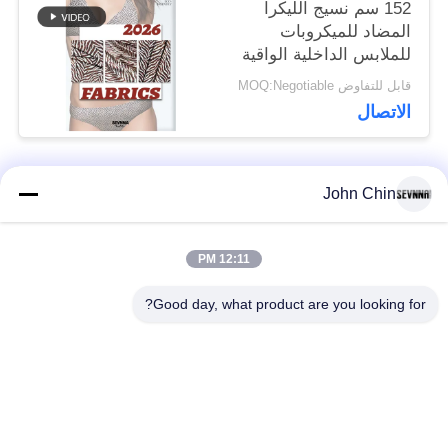
152 سم نسيج الليكرا
المضاد للميكروبات
للملابس الداخلية الواقية
قابل للتفاوض MOQ:Negotiable
الاتصال
John Chin
فئات شعبية
جميع
12:11 PM
أقمشة الملابس المعاد
أقمشة نايلون معاد
تدويرها
تدويرها
Good day, what product are you looking for?
أقمشة بوليستر معاد
أقمشة ليكرا المعاد
تدويره
تدويرها
الايكولوجية ودية ملابس