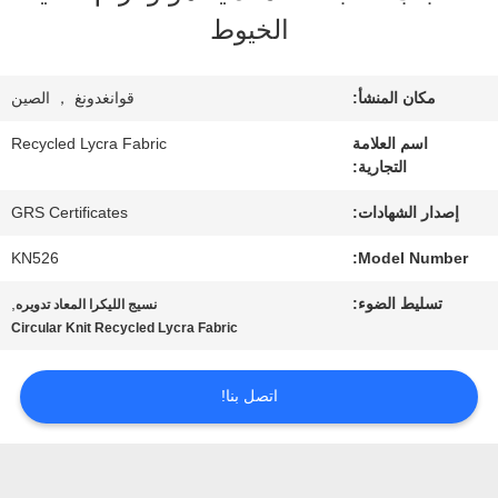
معلومات
الخيوط
عنا
مكان المنشأ:
قوانغدونغ ， الصين
جولة
اسم العلامة
Recycled Lycra Fabric
التجارية:
في
إصدار الشهادات:
GRS Certificates
المعمل
KN526
Model Number:
تسليط الضوء:
,
نسيج الليكرا المعاد تدويره
مراقبة
Circular Knit Recycled Lycra Fabric
الجودة
اتصل بنا!
اتصل
بنا