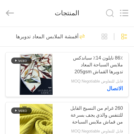
-
2026
SEVNNA
المنتجات
TEXTILE.
All
Rights
Reserved.
منزل،
313
أقمشة الملابس المعاد تدويرها
بيت
أقمشة الملابس المعاد
تدويرها
86٪ نايلون 14٪ سباندكس
منتجات
ملابس السباحة المعاد
تدويرها القماش 205gsm
عرض
يونيسكس ملابس السباحة
قابل للتفاوض MOQ:Negotiable
المستدامة المواد
الاتصال
الواقع
لمجموعات ملابس السباحة
150
الافتراضي
الصديقة للبيئة
أقمشة نايلون معاد
260 غرام من النسيج القابل
للتنفس والذي يجف بسرعة
معلومات
تدويرها
من قماش ملابس السباحة
عنا
المعاد تدويره لملابس
قابل للتفاوض MOQ:Negotiable