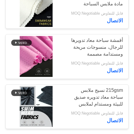
مادة ملابس السباحة
الصديقة للبيئة والتي تجف
قابل للتفاوض MOQ:Negotiable
خريطة
بسرعة وتتنفس
64
الاتصال
الموقع
نسيج Repreve
أقمشة سباحة معاد تدويرها
PRIVACY
للرجال، منسوجات مريحة
POLICY
ومستدامة مصممة
للبالغين، مادة مثالية
قابل للتفاوض MOQ:Negotiable
لصناعة ملابس السباحة
الاتصال
105
215gsm نسيج ملابس
الايكولوجية ودية
سباحة معاد تدويره صديق
للبيئة ومستدام لملابس
ملابس السباحة
السباحة المتينة
قابل للتفاوض MOQ:Negotiable
النسيج
الاتصال