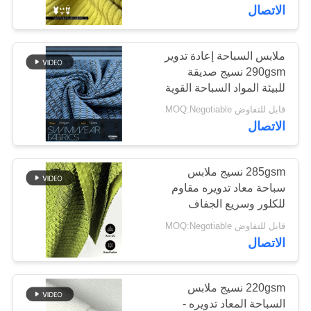
السباحة الصديقة للبيئة
الاتصال
جولة
في
ملابس السباحة إعادة تدوير
117
290gsm نسيج صديقة
المعمل
أقمشة بوليستر معاد
للبيئة المواد السباحة القوية
لملابس السباحة الصيفية
قابل للتفاوض MOQ:Negotiable
تدويره
مراقبة
الاتصال
الجودة
285gsm نسيج ملابس
سباحة معاد تدويره مقاوم
اتصل
للكلور وسريع الجفاف
72
بنا
للملابس المستدامة
قابل للتفاوض MOQ:Negotiable
أقمشة ليكرا المعاد
والصديقة للبيئة
الاتصال
أخبار
تدويرها
220gsm نسيج ملابس
حالات
السباحة المعاد تدويره -