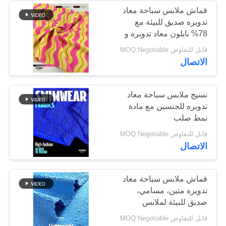
قماش ملابس سباحة معاد
تدويره صديق للبيئة مع
170
78% نايلون معاد تدويره و
5% فضي معدني و 17%
قابل للتفاوض MOQ:Negotiable
نسيج محبوك
سباندكس
الاتصال
نسيج ملابس سباحة معاد
تدويره للجنسين مع مادة
نمط صلب
164
قابل للتفاوض MOQ:Negotiable
الاتصال
نسيج ملابس اليوغا
قماش ملابس سباحة معاد
تدويره متين، مسامي،
صديق للبيئة لملابس
السباحة المستدامة
قابل للتفاوض MOQ:Negotiable