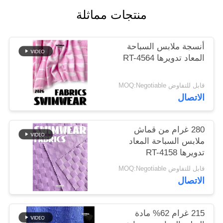
منتجات مماثلة
خريطة
الموقع
أنسجة ملابس السباحة
المعاد تدويرها RT-4564
PRIVACY
قابل للتفاوض MOQ:Negotiable
POLICY
الاتصال
280 غرام من قماش
ملابس السباحة المعاد
تدويرها RT-4158
قابل للتفاوض MOQ:Negotiable
الاتصال
215 غرام 62% مادة