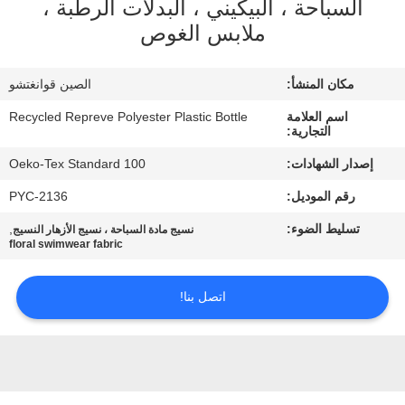
السباحة ، البيكيني ، البدلات الرطبة ،
ملابس الغوص
جولة
في
مكان المنشأ:
الصين قوانغتشو
المعمل
اسم العلامة
Recycled Repreve Polyester Plastic Bottle
التجارية:
مراقبة
إصدار الشهادات:
Oeko-Tex Standard 100
الجودة
رقم الموديل:
PYC-2136
تسليط الضوء:
,
نسيج مادة السباحة ، نسيج الأزهار النسيج
floral swimwear fabric
اتصل
بنا
اتصل بنا!
أخبار
حالات