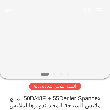
-
2026
SEVNNA
TEXTILE.
All
Rights
Reserved.
منزل،
بيت
منتجات
عرض
الواقع
الافتراضي
أقمشة الملابس المعاد تدويرها
معلومات
50D/48F + 55Denier Spandex نسيج
ملابس السباحة المعاد تدويرها لملابس
عنا