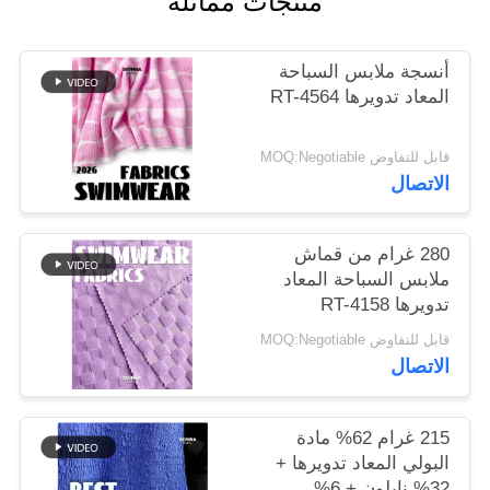
منتجات مماثلة
خريطة
أنسجة ملابس السباحة
الموقع
المعاد تدويرها RT-4564
قابل للتفاوض MOQ:Negotiable
PRIVACY
الاتصال
POLICY
280 غرام من قماش
ملابس السباحة المعاد
تدويرها RT-4158
قابل للتفاوض MOQ:Negotiable
الاتصال
215 غرام 62% مادة
البولي المعاد تدويرها +
32% نايلون + 6%