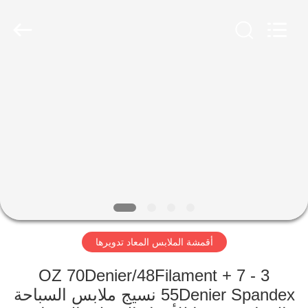
-
2026
SEVNNA
TEXTILE.
All
Rights
Reserved.
منزل،
بيت
منتجات
عرض
الواقع
الافتراضي
أقمشة الملابس المعاد تدويرها
معلومات
3 - 7 OZ 70Denier/48Filament +
55Denier Spandex نسيج ملابس السباحة
عنا