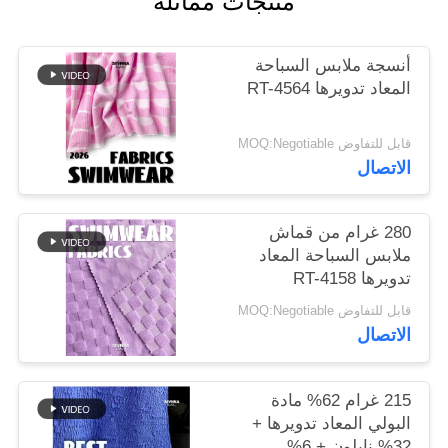
منتجات مماثلة
خريطة
أنسجة ملابس السباحة
الموقع
المعاد تدويرها RT-4564
قابل للتفاوض MOQ:Negotiable
PRIVACY
الاتصال
POLICY
280 غرام من قماش
ملابس السباحة المعاد
تدويرها RT-4158
قابل للتفاوض MOQ:Negotiable
الاتصال
215 غرام 62% مادة
البولي المعاد تدويرها +
32% نايلون + 6%