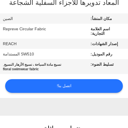
المعاد تدويرها للأجزاء السفلية الشجاعة
جولة
مكان المنشأ:
الصين
في
اسم العلامة
Repreve Circular Fabric
المعمل
التجارية:
إصدار الشهادات:
REACH
مراقبة
رقم الموديل:
SW510 المستدامة
الجودة
تسليط الضوء:
,
نسيج مادة السباحة ، نسيج الأزهار النسيج
floral swimwear fabric
اتصل
اتصل بنا!
بنا
أخبار
حالات