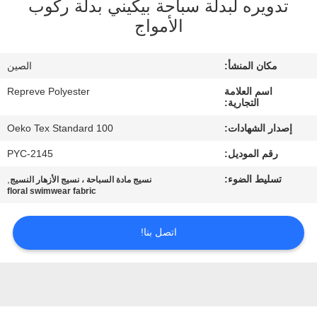
تدويره لبدلة سباحة بيكيني بدلة ركوب
الأمواج
جولة
في
مكان المنشأ:
الصين
المعمل
اسم العلامة
Repreve Polyester
التجارية:
مراقبة
إصدار الشهادات:
Oeko Tex Standard 100
الجودة
رقم الموديل:
PYC-2145
تسليط الضوء:
,
نسيج مادة السباحة ، نسيج الأزهار النسيج
floral swimwear fabric
اتصل
بنا
اتصل بنا!
أخبار
حالات