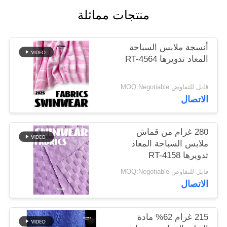
منتجات مماثلة
خريطة
الموقع
أنسجة ملابس السباحة
المعاد تدويرها RT-4564
PRIVACY
قابل للتفاوض MOQ:Negotiable
POLICY
الاتصال
280 غرام من قماش
ملابس السباحة المعاد
تدويرها RT-4158
قابل للتفاوض MOQ:Negotiable
الاتصال
215 غرام 62% مادة