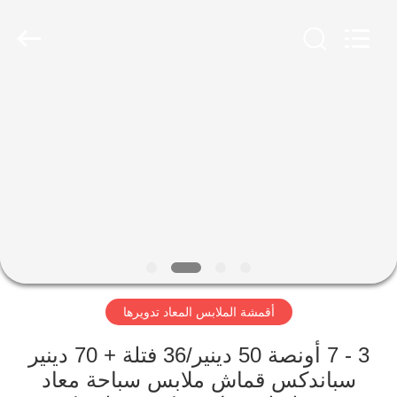
-
2026
SEVNNA
TEXTILE.
All
Rights
Reserved.
منزل،
بيت
منتجات
عرض
الواقع
الافتراضي
أقمشة الملابس المعاد تدويرها
معلومات
3 - 7 أونصة 50 دينير/36 فتلة + 70 دينير
سباندكس قماش ملابس سباحة معاد
عنا