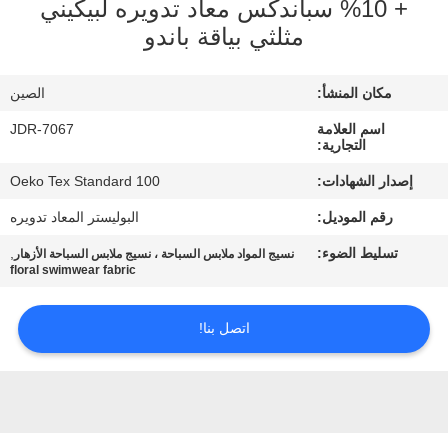
+ 10% سباندكس معاد تدويره لبيكيني
مثلثي بياقة باندو
جولة
في
مكان المنشأ:
الصين
المعمل
اسم العلامة
JDR-7067
التجارية:
مراقبة
إصدار الشهادات:
Oeko Tex Standard 100
الجودة
رقم الموديل:
البوليستر المعاد تدويره
تسليط الضوء:
,
نسيج المواد ملابس السباحة ، نسيج ملابس السباحة الأزهار
floral swimwear fabric
اتصل
بنا
اتصل بنا!
أخبار
حالات