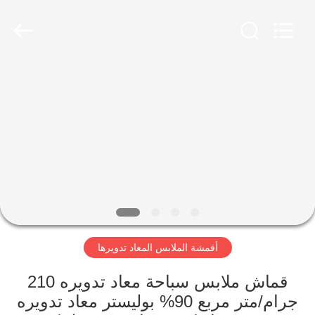
-
2026
SEVNNA
TEXTILE.
All
Rights
Reserved.
منزل،
بيت
منتجات
عرض
الواقع
الافتراضي
أقمشة الملابس المعاد تدويرها
معلومات
قماش ملابس سباحة معاد تدويره 210
جرام/متر مربع 90% بوليستر معاد تدويره
عنا