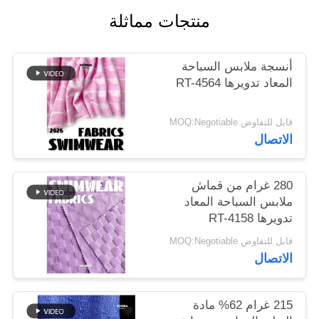
منتجات مماثلة
خريطة
الموقع
أنسجة ملابس السباحة
المعاد تدويرها RT-4564
PRIVACY
قابل للتفاوض MOQ:Negotiable
POLICY
الاتصال
280 غرام من قماش
ملابس السباحة المعاد
تدويرها RT-4158
قابل للتفاوض MOQ:Negotiable
الاتصال
215 غرام 62% مادة