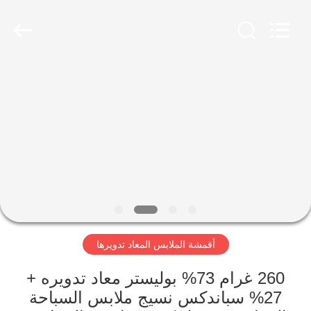
-
2026
SEVNNA
TEXTILE.
All
Rights
Reserved.
منزل،
بيت
منتجات
عرض
الواقع
الافتراضي
أقمشة الملابس المعاد تدويرها
معلومات
260 غرام 73% بوليستر معاد تدويره +
27% سباندكس نسيج ملابس السباحة
عنا