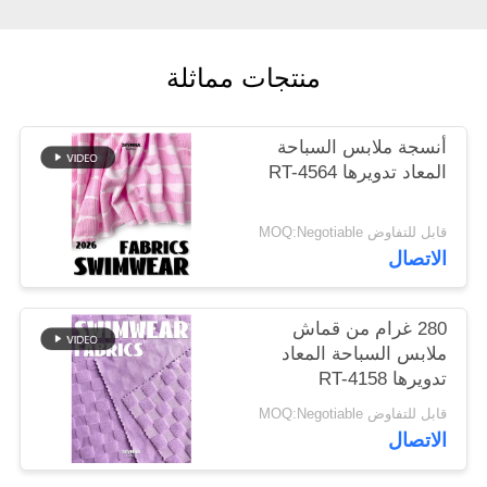
خريطة
منتجات مماثلة
الموقع
أنسجة ملابس السباحة
PRIVACY
المعاد تدويرها RT-4564
POLICY
قابل للتفاوض MOQ:Negotiable
الاتصال
280 غرام من قماش
ملابس السباحة المعاد
تدويرها RT-4158
قابل للتفاوض MOQ:Negotiable
الاتصال