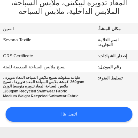
المعاد تدويره لبيكيني، ملابس السباحة،
الملابس الداخلية، ملابس السباحة
جولة
في
مكان المنشأ:
الصين
المعمل
اسم العلامة
Sevnna Textile
التجارية:
مراقبة
إصدار الشهادات:
GRS Certificate
الجودة
رقم الموديل:
نسيج ملابس السباحة الصديقة للبيئة
تسليط الضوء:
طباعة منقوشة نسيج ملابس السباحة المعاد تدويره ،
260gsm أقمشة ملابس السباحة المعاد تدويرها ، نسيج
اتصل
ملابس السباحة المعاد تدويره متوسط ​​الوزن
,
,
260gsm Recycled Swimwear Fabric
بنا
Medium Weight Recycled Swimwear Fabric
أخبار
اتصل بنا!
حالات