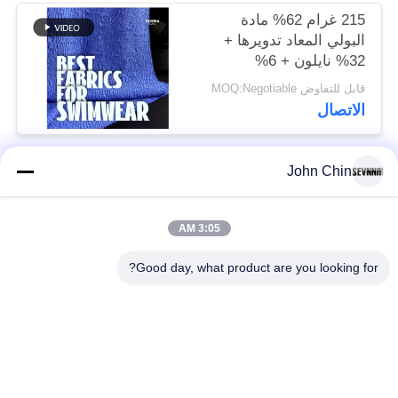
215 غرام 62% مادة
البولي المعاد تدويرها +
32% نايلون + 6%
سباندكس مادة ملابس
قابل للتفاوض MOQ:Negotiable
السباحة المعاد تدويرها
الاتصال
RT-4646
John Chin
فئات شعبية
جميع
3:05 AM
أقمشة الملابس المعاد
أقمشة نايلون معاد
تدويرها
تدويرها
Good day, what product are you looking for?
أقمشة بوليستر معاد
أقمشة ليكرا المعاد
تدويره
تدويرها
الايكولوجية ودية ملابس