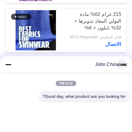
215 غرام 62% مادة
البولي المعاد تدويرها +
32% نايلون + 6%
سباندكس مادة ملابس
قابل للتفاوض MOQ:Negotiable
السباحة المعاد تدويرها
الاتصال
RT-4646
John Chin
فئات شعبية
جميع
4:32 PM
أقمشة الملابس المعاد
أقمشة نايلون معاد
تدويرها
تدويرها
Good day, what product are you looking for?
أقمشة بوليستر معاد
أقمشة ليكرا المعاد
تدويره
تدويرها