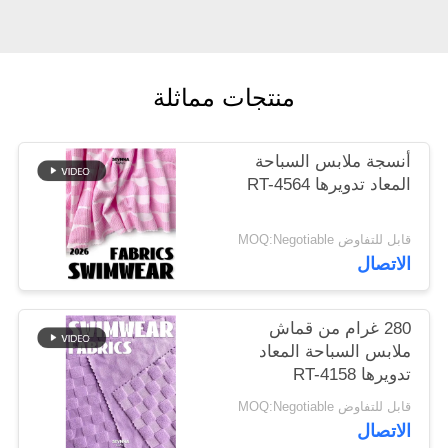
خريطة
الموقع
منتجات مماثلة
PRIVACY
أنسجة ملابس السباحة
POLICY
المعاد تدويرها RT-4564
قابل للتفاوض MOQ:Negotiable
الاتصال
280 غرام من قماش
ملابس السباحة المعاد
تدويرها RT-4158
قابل للتفاوض MOQ:Negotiable
الاتصال