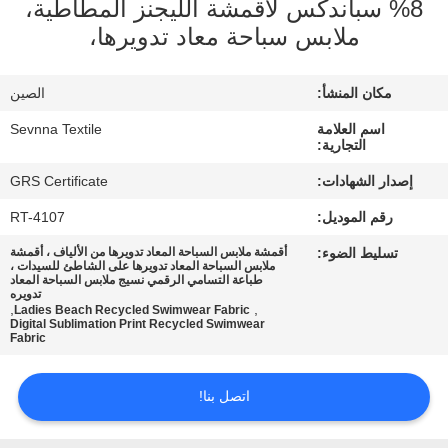
8% سباندكس لأقمشة الليجنز المطاطية،
ملابس سباحة معاد تدويرها،
جولة
في
مكان المنشأ:
الصين
المعمل
اسم العلامة
Sevnna Textile
التجارية:
مراقبة
إصدار الشهادات:
GRS Certificate
الجودة
رقم الموديل:
RT-4107
تسليط الضوء:
أقمشة ملابس السباحة المعاد تدويرها من الألياف ، أقمشة
ملابس السباحة المعاد تدويرها على الشاطئ للسيدات ،
اتصل
طباعة التسامي الرقمي نسيج ملابس السباحة المعاد
تدويره
بنا
,
,
Ladies Beach Recycled Swimwear Fabric
Digital Sublimation Print Recycled Swimwear
Fabric
أخبار
اتصل بنا!
حالات