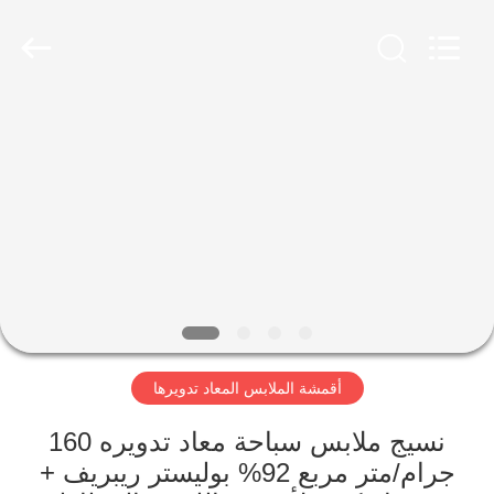
-
2026
SEVNNA
TEXTILE.
All
Rights
Reserved.
منزل،
بيت
منتجات
عرض
الواقع
الافتراضي
أقمشة الملابس المعاد تدويرها
معلومات
نسيج ملابس سباحة معاد تدويره 160
جرام/متر مربع 92% بوليستر ريبريف +
عنا