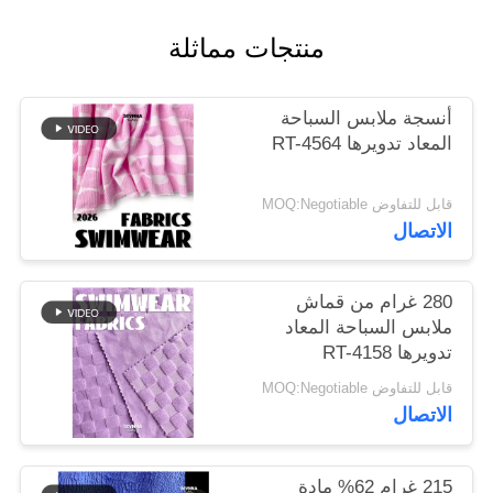
منتجات مماثلة
خريطة
الموقع
أنسجة ملابس السباحة
المعاد تدويرها RT-4564
PRIVACY
POLICY
قابل للتفاوض MOQ:Negotiable
الاتصال
280 غرام من قماش
ملابس السباحة المعاد
تدويرها RT-4158
قابل للتفاوض MOQ:Negotiable
الاتصال
215 غرام 62% مادة