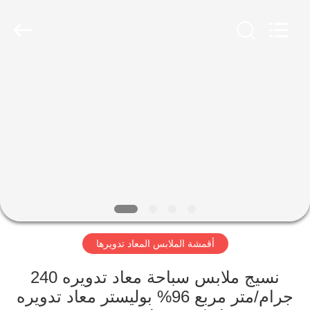
-
2026
SEVNNA
TEXTILE.
All
Rights
Reserved.
منزل،
بيت
منتجات
عرض
الواقع
الافتراضي
أقمشة الملابس المعاد تدويرها
معلومات
نسيج ملابس سباحة معاد تدويره 240
جرام/متر مربع 96% بوليستر معاد تدويره
عنا