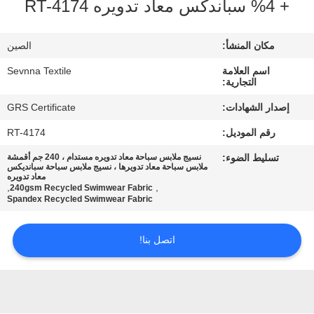
+ 4% سباندكس معاد تدويره RT-4174
جولة
مكان المنشأ:
الصين
في
اسم العلامة
Sevnna Textile
المعمل
التجارية:
إصدار الشهادات:
GRS Certificate
مراقبة
رقم الموديل:
RT-4174
الجودة
تسليط الضوء:
نسيج ملابس سباحة معاد تدويره مستدام ، 240 جم أقمشة
ملابس سباحة معاد تدويرها ، نسيج ملابس سباحة سبانديكس
معاد تدويره
,
,
240gsm Recycled Swimwear Fabric
اتصل
Spandex Recycled Swimwear Fabric
بنا
اتصل بنا!
أخبار
حالات