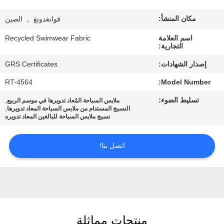
مكان المنشأ:
قوانغدونغ ， الصين
جولة
في
اسم العلامة
Recycled Swimwear Fabric
التجارية:
المعمل
إصدار الشهادات:
GRS Certificates
RT-4564
Model Number:
مراقبة
تسليط الضوء:
,
ملابس السباحة المُعاد تدويرها في موسم الربيع
الجودة
,
النسيج المستدام من ملابس السباحة المعاد تدويرها
نسيج ملابس السباحة للبالغين المعاد تدويره
اتصل
اتصل بنا!
بنا
أخبار
حالات
منتجات مماثلة