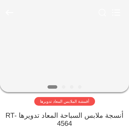
-
2026
SEVNNA
TEXTILE.
All
Rights
Reserved.
منزل،
بيت
منتجات
عرض
الواقع
الافتراضي
أقمشة الملابس المعاد تدويرها
معلومات
أنسجة ملابس السباحة المعاد تدويرها RT-
4564
عنا