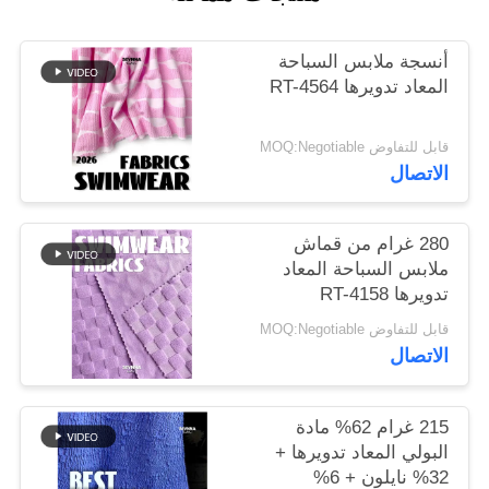
خريطة
أنسجة ملابس السباحة
المعاد تدويرها RT-4564
الموقع
قابل للتفاوض MOQ:Negotiable
PRIVACY
الاتصال
POLICY
280 غرام من قماش
ملابس السباحة المعاد
تدويرها RT-4158
قابل للتفاوض MOQ:Negotiable
الاتصال
215 غرام 62% مادة
البولي المعاد تدويرها +
32% نايلون + 6%