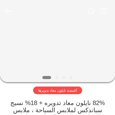
-
2026
SEVNNA
TEXTILE.
All
Rights
Reserved.
منزل،
بيت
منتجات
عرض
الواقع
الافتراضي
أقمشة نايلون معاد تدويرها
معلومات
82% نايلون معاد تدويره + 18% نسيج
سباندكس لملابس السباحة ، ملابس
عنا