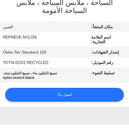
السباحة ، ملابس السباحة ، ملابس
السباحة الأمومة
جولة
في
مكان المنشأ:
الصين
المعمل
اسم العلامة
REPREVE NYLON
التجارية:
مراقبة
إصدار الشهادات:
Oeko-Tex Standard 100
الجودة
رقم الموديل:
YCTN-023/2 RECYCLED
تسليط الضوء:
,
نسيج النايلون ماء ، نسيج النايلون تمتد
nylon stretch fabric
اتصل
بنا
اتصل بنا!
أخبار
حالات