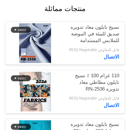
منتجات مماثلة
خريطة
الموقع
نسيج نايلون معاد تدويره
صديق للبيئة في الموضة
للملابس المستدامة
PRIVACY
قابل للتفاوض MOQ:Negotiable
POLICY
الاتصال
110 غرام 100 ٪ نسيج
نايلون مطاطي معاد
تدويره RN-2536
قابل للتفاوض MOQ:Negotiable
الاتصال
نسيج نايلون معاد تدويره