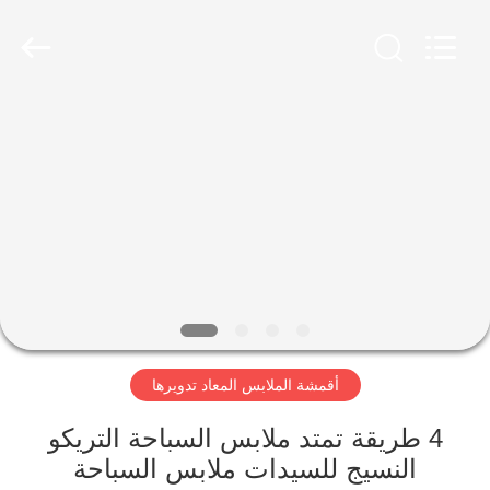
-
2026
SEVNNA
TEXTILE.
All
Rights
Reserved.
منزل،
بيت
منتجات
عرض
الواقع
الافتراضي
أقمشة الملابس المعاد تدويرها
معلومات
4 طريقة تمتد ملابس السباحة التريكو
النسيج للسيدات ملابس السباحة
عنا