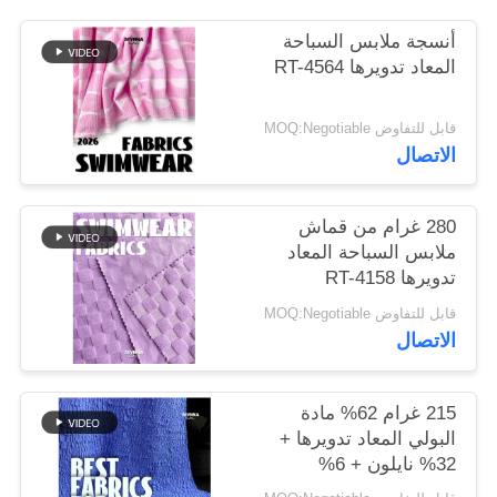
أنسجة ملابس السباحة
خريطة
المعاد تدويرها RT-4564
الموقع
قابل للتفاوض MOQ:Negotiable
الاتصال
PRIVACY
POLICY
280 غرام من قماش
ملابس السباحة المعاد
تدويرها RT-4158
قابل للتفاوض MOQ:Negotiable
الاتصال
215 غرام 62% مادة
البولي المعاد تدويرها +
32% نايلون + 6%
سباندكس مادة ملابس