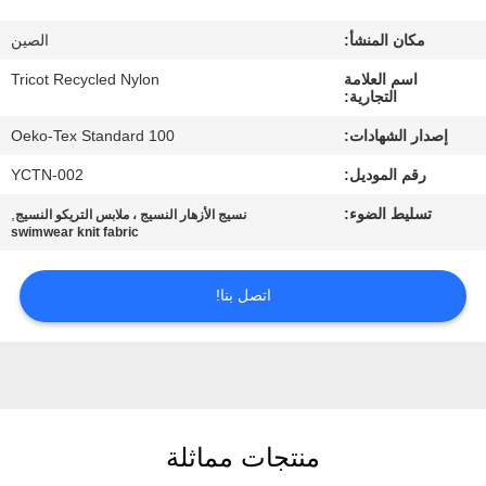
مكان المنشأ:
الصين
جولة
اسم العلامة
Tricot Recycled Nylon
في
التجارية:
المعمل
إصدار الشهادات:
Oeko-Tex Standard 100
رقم الموديل:
YCTN-002
مراقبة
تسليط الضوء:
,
نسيج الأزهار النسيج ، ملابس التريكو النسيج
الجودة
swimwear knit fabric
اتصل
اتصل بنا!
بنا
أخبار
منتجات مماثلة
حالات