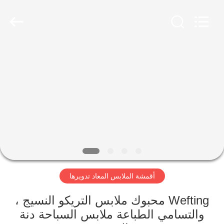
-
2026
SEVNNA
TEXTILE.
All
Rights
Reserved.
منزل،
بيت
منتجات
عرض
الواقع
الافتراضي
أقمشة الملابس المعاد تدويرها
معلومات
Wefting محبوك ملابس التريكو النسيج ،
والتسامي الطباعة ملابس السباحة دنة
عنا