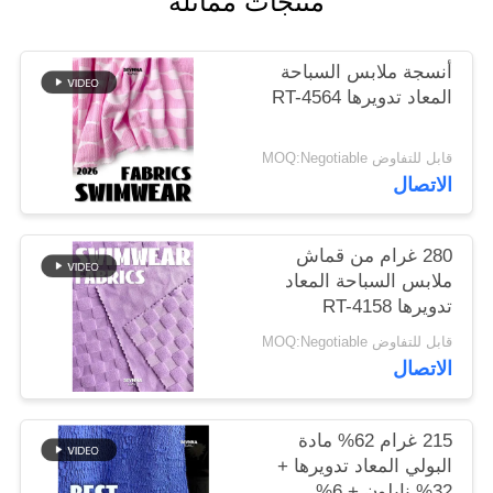
منتجات مماثلة
خريطة
أنسجة ملابس السباحة
الموقع
المعاد تدويرها RT-4564
قابل للتفاوض MOQ:Negotiable
PRIVACY
الاتصال
POLICY
280 غرام من قماش
ملابس السباحة المعاد
تدويرها RT-4158
قابل للتفاوض MOQ:Negotiable
الاتصال
215 غرام 62% مادة
البولي المعاد تدويرها +
32% نايلون + 6%