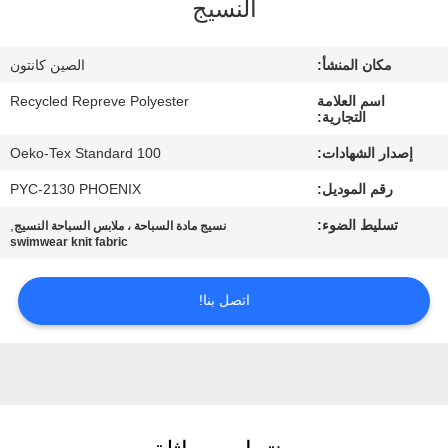
النسيج
جولة
مكان المنشأ:
الصين كانتون
في
اسم العلامة
Recycled Repreve Polyester
المعمل
التجارية:
إصدار الشهادات:
Oeko-Tex Standard 100
مراقبة
رقم الموديل:
PYC-2130 PHOENIX
الجودة
تسليط الضوء:
,
نسيج مادة السباحة ، ملابس السباحة النسيج
swimwear knit fabric
اتصل
اتصل بنا!
بنا
أخبار
حالات