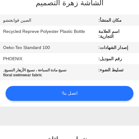
الشاشة زهرة التصميم
جولة
مكان المنشأ:
الصين قوانغتشو
في
اسم العلامة
Recycled Repreve Polyester Plastic Bottle
المعمل
التجارية:
إصدار الشهادات:
Oeko-Tex Standard 100
مراقبة
رقم الموديل:
PHOENIX
الجودة
تسليط الضوء:
,
نسيج مادة السباحة ، نسيج الأزهار النسيج
floral swimwear fabric
اتصل
اتصل بنا!
بنا
أخبار
حالات