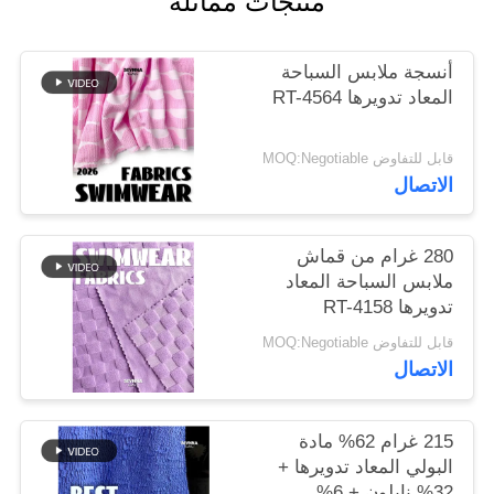
منتجات مماثلة
خريطة
أنسجة ملابس السباحة
الموقع
المعاد تدويرها RT-4564
قابل للتفاوض MOQ:Negotiable
PRIVACY
الاتصال
POLICY
280 غرام من قماش
ملابس السباحة المعاد
تدويرها RT-4158
قابل للتفاوض MOQ:Negotiable
الاتصال
215 غرام 62% مادة
البولي المعاد تدويرها +
32% نايلون + 6%