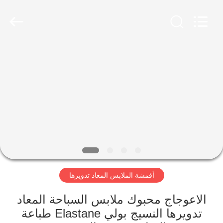
-
2026
SEVNNA
TEXTILE.
All
Rights
Reserved.
منزل،
بيت
منتجات
عرض
الواقع
الافتراضي
أقمشة الملابس المعاد تدويرها
معلومات
الاعوجاج محبوك ملابس السباحة المعاد
تدويرها النسيج بولي Elastane طباعة
عنا