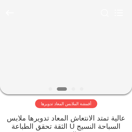
-
2026
SEVNNA
TEXTILE.
All
Rights
Reserved.
منزل،
بيت
منتجات
عرض
الواقع
الافتراضي
أقمشة الملابس المعاد تدويرها
معلومات
عالية تمتد الانتعاش المعاد تدويرها ملابس
السباحة النسيج U الثقة تحقق الطباعة
عنا