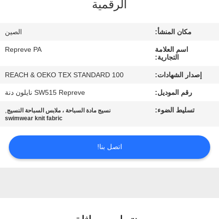
الرقمية
جولة
مكان المنشأ:
الصين
في
اسم العلامة
Repreve PA
المعمل
التجارية:
إصدار الشهادات:
REACH & OEKO TEX STANDARD 100
مراقبة
رقم الموديل:
SW515 Repreve نايلون دنة
الجودة
تسليط الضوء:
,
نسيج مادة السباحة ، ملابس السباحة النسيج
swimwear knit fabric
اتصل
اتصل بنا!
بنا
أخبار
حالات