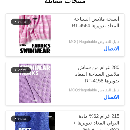
منتجات مماثلة
خريطة
أنسجة ملابس السباحة
الموقع
المعاد تدويرها RT-4564
قابل للتفاوض MOQ:Negotiable
PRIVACY
الاتصال
POLICY
280 غرام من قماش
ملابس السباحة المعاد
تدويرها RT-4158
قابل للتفاوض MOQ:Negotiable
الاتصال
215 غرام 62% مادة
البولي المعاد تدويرها +
32% نايلون + 6%