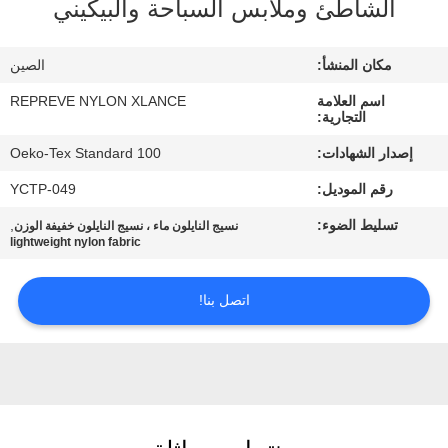
الشاطئ وملابس السباحة والبيكيني
جولة
مكان المنشأ:
الصين
في
اسم العلامة
REPREVE NYLON XLANCE
المعمل
التجارية:
إصدار الشهادات:
Oeko-Tex Standard 100
مراقبة
رقم الموديل:
YCTP-049
الجودة
تسليط الضوء:
,
نسيج النايلون ماء ، نسيج النايلون خفيفة الوزن
lightweight nylon fabric
اتصل
اتصل بنا!
بنا
أخبار
حالات