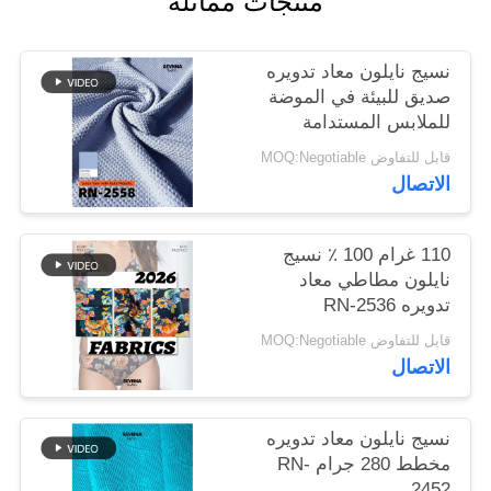
منتجات مماثلة
خريطة
نسيج نايلون معاد تدويره
الموقع
صديق للبيئة في الموضة
للملابس المستدامة
قابل للتفاوض MOQ:Negotiable
PRIVACY
الاتصال
POLICY
110 غرام 100 ٪ نسيج
نايلون مطاطي معاد
تدويره RN-2536
قابل للتفاوض MOQ:Negotiable
الاتصال
نسيج نايلون معاد تدويره
مخطط 280 جرام RN-
2452