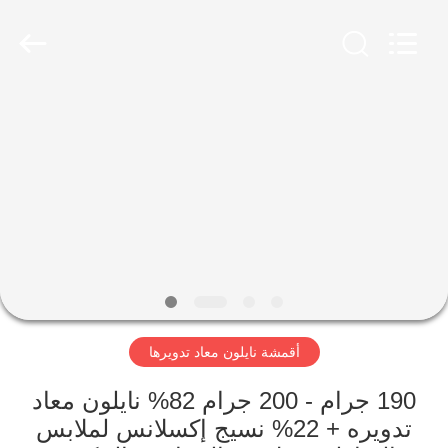
-
2026
SEVNNA
TEXTILE.
All
Rights
Reserved.
منزل،
بيت
منتجات
عرض
الواقع
الافتراضي
أقمشة نايلون معاد تدويرها
معلومات
190 جرام - 200 جرام 82% نايلون معاد
تدويره + 22% نسيج إكسلانس لملابس
عنا