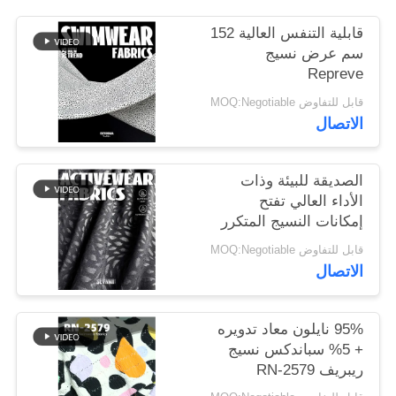
قابلية التنفس العالية 152
خريطة
سم عرض نسيج
Repreve
الموقع
قابل للتفاوض MOQ:Negotiable
الاتصال
PRIVACY
POLICY
الصديقة للبيئة وذات
الأداء العالي تفتح
إمكانات النسيج المتكرر
قابل للتفاوض MOQ:Negotiable
الاتصال
95% نايلون معاد تدويره
+ 5% سباندكس نسيج
ريبريف RN-2579