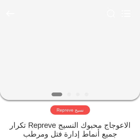
-
2026
SEVNNA
TEXTILE.
All
Rights
Reserved.
منزل،
بيت
منتجات
عرض
الواقع
الافتراضي
نسيج Repreve
معلومات
الاعوجاج محبوك النسيج Repreve تكرار
جميع أنماط إدارة فتل ومرطب
عنا