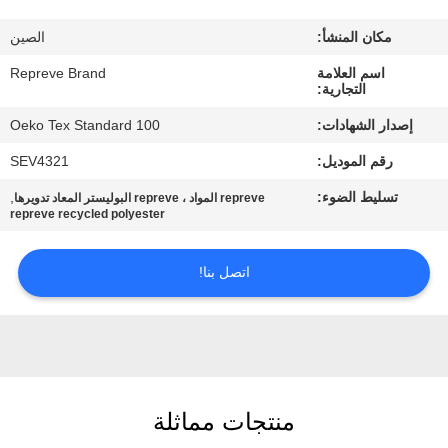
مكان المنشأ:
الصين
جولة
اسم العلامة
Repreve Brand
في
التجارية:
المعمل
إصدار الشهادات:
Oeko Tex Standard 100
رقم الموديل:
SEV4321
مراقبة
تسليط الضوء:
,
repreve المواد ، repreve البوليستر المعاد تدويرها
الجودة
repreve recycled polyester
اتصل
اتصل بنا!
بنا
أخبار
منتجات مماثلة
حالات