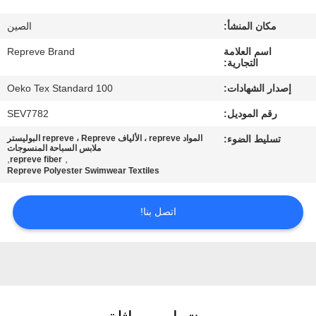
مكان المنشأ:
الصين
جولة
اسم العلامة
Repreve Brand
في
التجارية:
المعمل
إصدار الشهادات:
Oeko Tex Standard 100
رقم الموديل:
SEV7782
مراقبة
تسليط الضوء:
المواد repreve ، الألياف repreve ، Repreve البوليستر
الجودة
ملابس السباحة المنسوجات
,
,
repreve fiber
Repreve Polyester Swimwear Textiles
اتصل
اتصل بنا!
بنا
أخبار
حالات