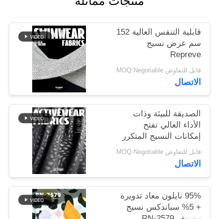
منتجات مماثلة
خريطة
قابلية التنفس العالية 152
الموقع
سم عرض نسيج
Repreve
قابل للتفاوض MOQ:Negotiable
PRIVACY
الاتصال
POLICY
الصديقة للبيئة وذات
الأداء العالي تفتح
إمكانات النسيج المتكرر
قابل للتفاوض MOQ:Negotiable
الاتصال
95% نايلون معاد تدويره
+ 5% سباندكس نسيج
ريبريف RN-2579