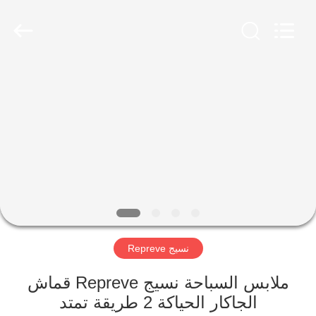
-
2026
SEVNNA
TEXTILE.
All
Rights
Reserved.
منزل،
بيت
منتجات
عرض
الواقع
الافتراضي
نسيج Repreve
معلومات
ملابس السباحة نسيج Repreve قماش
الجاكار الحياكة 2 طريقة تمتد
عنا