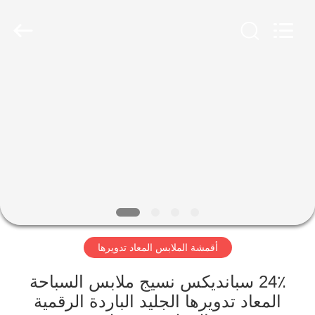
-
2026
SEVNNA
TEXTILE.
All
Rights
Reserved.
منزل،
بيت
منتجات
عرض
الواقع
الافتراضي
أقمشة الملابس المعاد تدويرها
معلومات
24٪ سبانديكس نسيج ملابس السباحة
المعاد تدويرها الجليد الباردة الرقمية
عنا