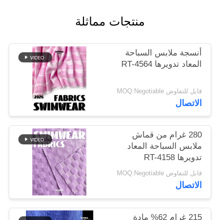
منتجات مماثلة
خريطة
الموقع
أنسجة ملابس السباحة
المعاد تدويرها RT-4564
PRIVACY
POLICY
قابل للتفاوض MOQ:Negotiable
الاتصال
280 غرام من قماش
ملابس السباحة المعاد
تدويرها RT-4158
قابل للتفاوض MOQ:Negotiable
الاتصال
215 غرام 62% مادة