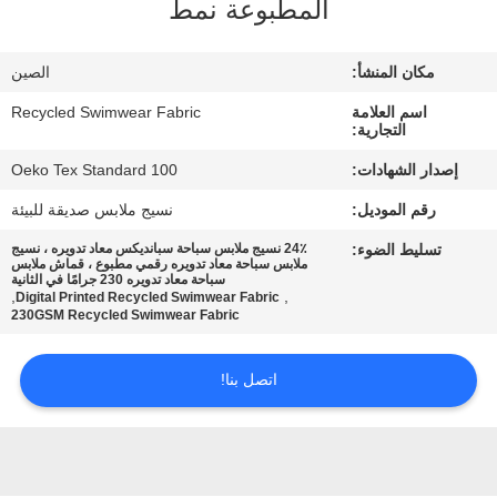
المطبوعة نمط
جولة
مكان المنشأ:
الصين
في
اسم العلامة
Recycled Swimwear Fabric
المعمل
التجارية:
إصدار الشهادات:
Oeko Tex Standard 100
مراقبة
رقم الموديل:
نسيج ملابس صديقة للبيئة
الجودة
تسليط الضوء:
24٪ نسيج ملابس سباحة سبانديكس معاد تدويره ، نسيج
ملابس سباحة معاد تدويره رقمي مطبوع ، قماش ملابس
سباحة معاد تدويره 230 جرامًا في الثانية
,
,
Digital Printed Recycled Swimwear Fabric
اتصل
230GSM Recycled Swimwear Fabric
بنا
اتصل بنا!
أخبار
حالات