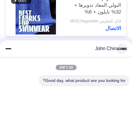
البولي المعاد تدويرها +
32% نايلون + 6%
سباندكس مادة ملابس
قابل للتفاوض MOQ:Negotiable
السباحة المعاد تدويرها
الاتصال
RT-4646
John Chin
فئات شعبية
جميع
7:30 AM
أقمشة الملابس المعاد
أقمشة نايلون معاد
تدويرها
تدويرها
Good day, what product are you looking for?
أقمشة بوليستر معاد
أقمشة ليكرا المعاد
تدويره
تدويرها
الايكولوجية ودية ملابس
نسيج Repreve
السباحة النسيج