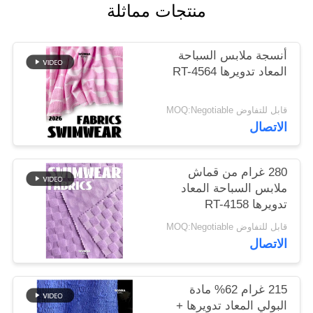
منتجات مماثلة
خريطة
أنسجة ملابس السباحة
الموقع
المعاد تدويرها RT-4564
PRIVACY
قابل للتفاوض MOQ:Negotiable
POLICY
الاتصال
280 غرام من قماش
ملابس السباحة المعاد
تدويرها RT-4158
قابل للتفاوض MOQ:Negotiable
الاتصال
215 غرام 62% مادة
البولي المعاد تدويرها +