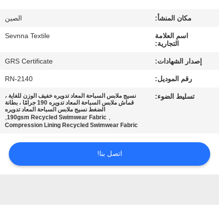
مكان المنشأ:
الصين
جولة
اسم العلامة
Sevnna Textile
في
التجارية:
المعمل
إصدار الشهادات:
GRS Certificate
رقم الموديل:
RN-2140
مراقبة
تسليط الضوء:
نسيج ملابس السباحة المعاد تدويره خفيف الوزن للغاية ،
الجودة
قماش ملابس السباحة المعاد تدويره 190 جرامًا ، بطانة
الضغط نسيج ملابس السباحة المعاد تدويره
,
,
190gsm Recycled Swimwear Fabric
Compression Lining Recycled Swimwear Fabric
اتصل
بنا
اتصل بنا!
أخبار
حالات