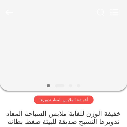
-
2026
SEVNNA
TEXTILE.
All
Rights
Reserved.
منزل،
بيت
منتجات
عرض
الواقع
الافتراضي
أقمشة الملابس المعاد تدويرها
معلومات
خفيفة الوزن للغاية ملابس السباحة المعاد
تدويرها النسيج صديقة للبيئة ضغط بطانة
عنا