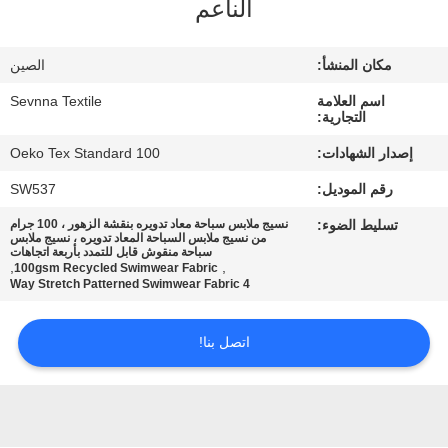
الناعم
جولة
مكان المنشأ:
الصين
في
اسم العلامة
Sevnna Textile
المعمل
التجارية:
إصدار الشهادات:
Oeko Tex Standard 100
مراقبة
رقم الموديل:
SW537
الجودة
تسليط الضوء:
نسيج ملابس سباحة معاد تدويره بنقشة الزهور ، 100 جرام
من نسيج ملابس السباحة المعاد تدويره ، نسيج ملابس
سباحة منقوش قابل للتمدد بأربعة اتجاهات
,
,
100gsm Recycled Swimwear Fabric
اتصل
4 Way Stretch Patterned Swimwear Fabric
بنا
اتصل بنا!
أخبار
حالات