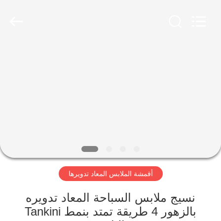
-
2026
SEVNNA
TEXTILE.
All
Rights
Reserved.
منزل،
بيت
منتجات
عرض
الواقع
الافتراضي
أقمشة الملابس المعاد تدويرها
معلومات
نسيج ملابس السباحة المعاد تدويره
بالزهور 4 طريقة تمتد بنمط Tankini
عنا