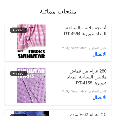
منتجات مماثلة
خريطة
الموقع
أنسجة ملابس السباحة
المعاد تدويرها RT-4564
PRIVACY
POLICY
قابل للتفاوض MOQ:Negotiable
الاتصال
280 غرام من قماش
ملابس السباحة المعاد
تدويرها RT-4158
قابل للتفاوض MOQ:Negotiable
الاتصال
215 غرام 62% مادة