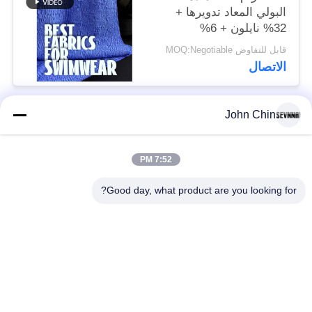
البولي المعاد تدويرها +
32% نايلون + 6%
سباندكس مادة ملابس
قابل للتفاوض MOQ:Negotiable
السباحة المعاد تدويرها
الاتصال
RT-4646
John Chin
فئات شعبية
جميع
7:52 PM
أقمشة الملابس المعاد
أقمشة نايلون معاد
تدويرها
تدويرها
Good day, what product are you looking for?
أقمشة بوليستر معاد
أقمشة ليكرا المعاد
تدويره
تدويرها
الايكولوجية ودية ملابس
نسيج Repreve
السباحة النسيج