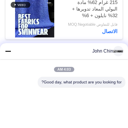
215 غرام 62% مادة
البولي المعاد تدويرها +
32% نايلون + 6%
سباندكس مادة ملابس
قابل للتفاوض MOQ:Negotiable
السباحة المعاد تدويرها
الاتصال
RT-4646
John Chin
فئات شعبية
جميع
4:03 AM
أقمشة الملابس المعاد
أقمشة نايلون معاد
تدويرها
تدويرها
Good day, what product are you looking for?
أقمشة بوليستر معاد
أقمشة ليكرا المعاد
تدويره
تدويرها
الايكولوجية ودية ملابس
نسيج Repreve