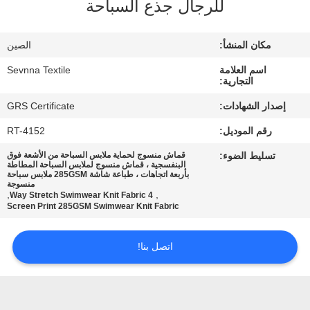
للرجال جذع السباحة
جولة
مكان المنشأ:
الصين
في
اسم العلامة
Sevnna Textile
المعمل
التجارية:
إصدار الشهادات:
GRS Certificate
مراقبة
رقم الموديل:
RT-4152
الجودة
تسليط الضوء:
قماش منسوج لحماية ملابس السباحة من الأشعة فوق
البنفسجية ، قماش منسوج لملابس السباحة المطاطة
بأربعة اتجاهات ، طباعة شاشة 285GSM ملابس سباحة
منسوجة
اتصل
,
,
4 Way Stretch Swimwear Knit Fabric
Screen Print 285GSM Swimwear Knit Fabric
بنا
اتصل بنا!
أخبار
حالات