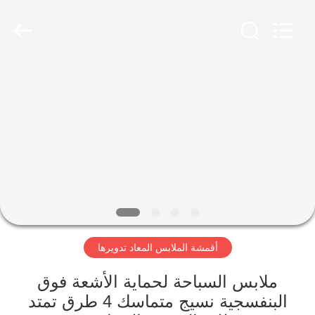
-
2026
SEVNNA
TEXTILE.
All
Rights
Reserved.
منزل،
بيت
منتجات
عرض
الواقع
الافتراضي
أقمشة الملابس المعاد تدويرها
معلومات
ملابس السباحة لحماية الأشعة فوق
البنفسجية نسيج متماسك 4 طرق تمتد
عنا