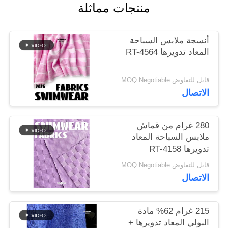
منتجات مماثلة
خريطة
أنسجة ملابس السباحة
الموقع
المعاد تدويرها RT-4564
PRIVACY
قابل للتفاوض MOQ:Negotiable
POLICY
الاتصال
280 غرام من قماش
ملابس السباحة المعاد
تدويرها RT-4158
قابل للتفاوض MOQ:Negotiable
الاتصال
215 غرام 62% مادة
البولي المعاد تدويرها +