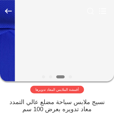
-
2026
SEVNNA
TEXTILE.
All
Rights
Reserved.
منزل،
بيت
منتجات
عرض
الواقع
الافتراضي
أقمشة الملابس المعاد تدويرها
معلومات
نسيج ملابس سباحة مضلع عالي التمدد
معاد تدويره بعرض 100 سم
عنا