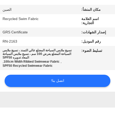
مكان المنشأ:
الصين
جولة
اسم العلامة
Recycled Swim Fabric
في
التجارية:
المعمل
إصدار الشهادات:
GRS Certificate
رقم الموديل:
RN-2163
مراقبة
تسليط الضوء:
نسيج ملابس السباحة المضلع عالي التمدد ، نسيج ملابس
الجودة
السباحة المضلع بعرض 100 سم ، نسيج ملابس السباحة
المعاد تدويره SPF50
,
,
100cm Width Ribbed Swimwear Fabric
SPF50 Recycled Swimwear Fabric
اتصل
بنا
اتصل بنا!
أخبار
حالات