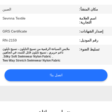
مكان المنشأ:
الصين
جولة
اسم العلامة
Sevnna Textile
في
التجارية:
المعمل
إصدار الشهادات:
GRS Certificate
رقم الموديل:
RN-2159
مراقبة
تسليط الضوء:
ملابس السباحة الرقمية من نسيج النايلون ، نسيج نايلون
الجودة
ناعم حريري ، نسيج نايلون قابل للتمدد في اتجاهين
,
,
Silky Soft Swimwear Nylon Fabric
Two Way Stretch Swimwear Nylon Fabric
اتصل
اتصل بنا!
بنا
أخبار
حالات