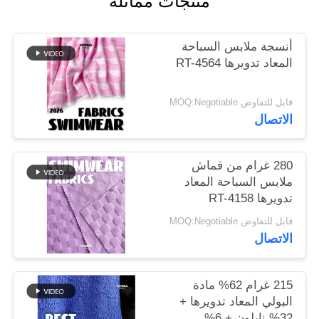
منتجات مماثلة
خريطة
أنسجة ملابس السباحة
الموقع
المعاد تدويرها RT-4564
قابل للتفاوض MOQ:Negotiable
PRIVACY
الاتصال
POLICY
280 غرام من قماش
ملابس السباحة المعاد
تدويرها RT-4158
قابل للتفاوض MOQ:Negotiable
الاتصال
215 غرام 62% مادة
البولي المعاد تدويرها +
32% نايلون + 6%