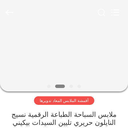
-
2026
SEVNNA
TEXTILE.
All
Rights
Reserved.
منزل،
بيت
منتجات
عرض
الواقع
الافتراضي
أقمشة الملابس المعاد تدويرها
معلومات
ملابس السباحة الطباعة الرقمية نسيج
النايلون حريري تليين السيدات بيكيني
عنا