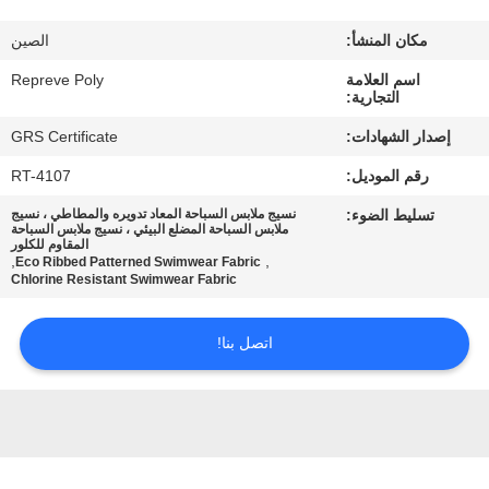
مكان المنشأ:
الصين
جولة
اسم العلامة
Repreve Poly
في
التجارية:
المعمل
إصدار الشهادات:
GRS Certificate
رقم الموديل:
RT-4107
مراقبة
تسليط الضوء:
نسيج ملابس السباحة المعاد تدويره والمطاطي ، نسيج
الجودة
ملابس السباحة المضلع البيئي ، نسيج ملابس السباحة
المقاوم للكلور
,
,
Eco Ribbed Patterned Swimwear Fabric
Chlorine Resistant Swimwear Fabric
اتصل
بنا
اتصل بنا!
أخبار
حالات