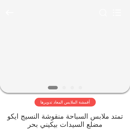
-
2026
SEVNNA
TEXTILE.
All
Rights
Reserved.
منزل،
بيت
منتجات
عرض
الواقع
الافتراضي
أقمشة الملابس المعاد تدويرها
معلومات
تمتد ملابس السباحة منقوشة النسيج ايكو
مضلع السيدات بيكيني بحر
عنا