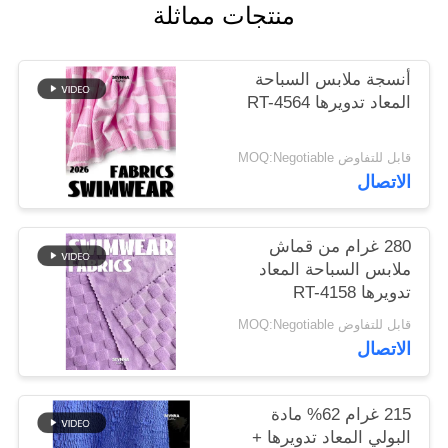
منتجات مماثلة
خريطة
أنسجة ملابس السباحة
الموقع
المعاد تدويرها RT-4564
PRIVACY
قابل للتفاوض MOQ:Negotiable
POLICY
الاتصال
280 غرام من قماش
ملابس السباحة المعاد
تدويرها RT-4158
قابل للتفاوض MOQ:Negotiable
الاتصال
215 غرام 62% مادة
البولي المعاد تدويرها +