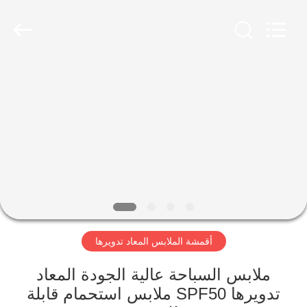
-
2026
SEVNNA
TEXTILE.
All
Rights
Reserved.
منزل،
بيت
منتجات
عرض
الواقع
الافتراضي
أقمشة الملابس المعاد تدويرها
معلومات
ملابس السباحة عالية الجودة المعاد
تدويرها SPF50 ملابس استحمام قابلة
عنا