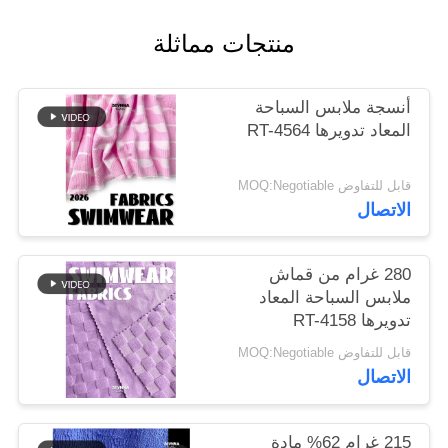
منتجات مماثلة
خريطة
الموقع
أنسجة ملابس السباحة
المعاد تدويرها RT-4564
PRIVACY
POLICY
قابل للتفاوض MOQ:Negotiable
الاتصال
280 غرام من قماش
ملابس السباحة المعاد
تدويرها RT-4158
قابل للتفاوض MOQ:Negotiable
الاتصال
215 غرام 62% مادة