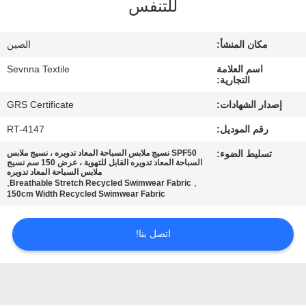
للتنفس
جولة
مكان المنشأ:
الصين
في
اسم العلامة
Sevnna Textile
المعمل
التجارية:
إصدار الشهادات:
GRS Certificate
مراقبة
رقم الموديل:
RT-4147
الجودة
تسليط الضوء:
SPF50 نسيج ملابس السباحة المعاد تدويره ، نسيج ملابس
السباحة المعاد تدويره القابل للتهوية ، عرض 150 سم نسيج
ملابس السباحة المعاد تدويره
,
,
Breathable Stretch Recycled Swimwear Fabric
اتصل
150cm Width Recycled Swimwear Fabric
بنا
اتصل بنا!
أخبار
حالات