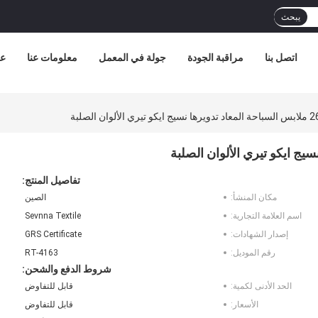
يبحث
اتصل بنا
مراقبة الجودة
جولة في المعمل
معلومات عنا
عر
ن الصلبة
تفاصيل المنتج:
مكان المنشأ:
الصين
اسم العلامة التجارية:
Sevnna Textile
إصدار الشهادات:
GRS Certificate
رقم الموديل:
RT-4163
شروط الدفع والشحن:
الحد الأدنى لكمية:
قابل للتفاوض
الأسعار:
قابل للتفاوض