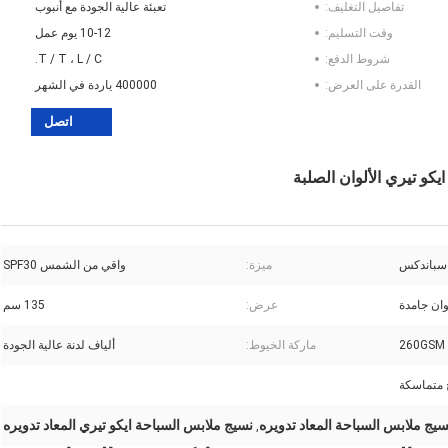
تفاصيل التغليف:
تعبئة عالية الجودة مع أنبوب
وقت التسليم:
10-12 يوم عمل
شروط الدفع:
T / T ، L / C.
القدرة على العرض:
400000 ياردة في الشهر
اتصل
ميزة:
واقي من الشمس SPF30
وان جامدة
عرض:
135 سم
260GSM
ماركة الخيوط:
ألياف لدنة عالية الجودة
 متماسكة
نسيج ملابس السباحة ايكو تيري المعاد تدويره
,