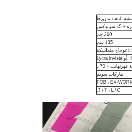
ة المعاد تدويرها
260 جم
135 سم
الاعوجاج متماسكة
Ly
ماركات سويم
FOB ، EX-WOR
T / T ، L / C.