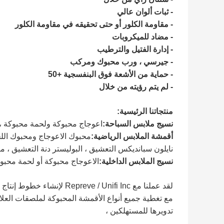
- ثبات ألوان عالي
- مقاومة الكلور أو حتى تحقيقه في مقاومة الكلور
- مضاد للميكروبات
- إدارة الفتيل والترطيب
- جيرسي ، ورب محبوك ومركب
- حماية من الأشعة فوق البنفسجية +50
- لم يتم رؤيته من خلال
منتجاتنا الرئيسية:
نسيج ملابس السباحة:
اعوجاج محبوكة ولحمة محبوكة ، ص
أقمشة الملابس الرياضية:
محبوك الاعوجاج ومحبوك اللحم
نايلون سبانديكس التعشيق ، البوليستر دنة التعشيق ، مزي
نسيج الملابس الداخلية:
الاعوجاج محبوكة أو لحمة محبوك
مع تغطية جميع أنواع الأقمشة المحبوكة لملصقات العلام
تدويرها للمستهلكين ،