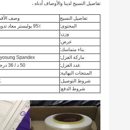
تفاصيل النسيج لدينا والأوصاف أدناه ،
تفاصيل النسيج
وصف الأقمش
المحتوى:
95٪ بوليستر معاد تدويره + 5٪ سباندكس
وزن:
عرض:
بناء متماسك:
ماركة الغزل:
Hyosung Spandex أو cra Invista
عدد الغزل:
50 د / 36 درجة فهرنهايت + 70 د
المنتجات النهائية:
شروط التوصيل:
K
شروط الدفع: