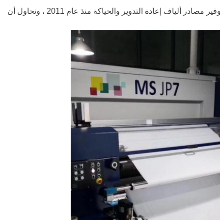
لتوفير أغلى الأقمشة المعاد تدويرها لعملائنا ، بدأنا في توفير مصادر ألياف إعادة التدوير والحياكة منذ عام 2011 ، ونحاول أن