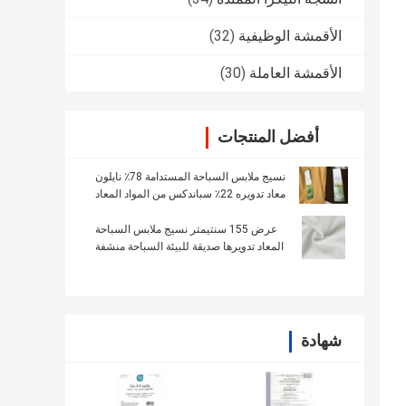
الأقمشة الوظيفية
(32)
الأقمشة العاملة
(30)
أفضل المنتجات
نسيج ملابس السباحة المستدامة 78٪ نايلون
معاد تدويره 22٪ سباندكس من المواد المعاد
تدويرها
عرض 155 سنتيمتر نسيج ملابس السباحة
المعاد تدويرها صديقة للبيئة السباحة منشفة
بيكيني نمط
شهادة