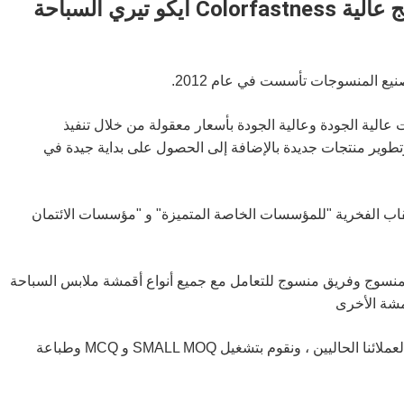
ملابس السباحة المعاد تدويرها النسيج عالية Colorfastness ايكو تيري السباحة
نتجات عالية الجودة وعالية الجودة بأسعار معقولة من خلال تنفيذ
وتطوير منتجات جديدة بالإضافة إلى الحصول على بداية جيدة في
الالتزام بمعيار ISO 9001 ، فزنا بالألقاب الفخرية "للمؤسسات الخاصة المتميزة" و "مؤسسات الائتمان
ئري للنسيج المنسوج وفريق منسوج للتعامل مع جميع أنواع أقمشة ملابس السباحة
شة الأخرى
كل أسبوع ، سنطور أكثر من 10 مواد مختلفة ونعرضها لعملائنا الحاليين ، ونقوم بتشغيل SMALL MOQ و MCQ وطباعة