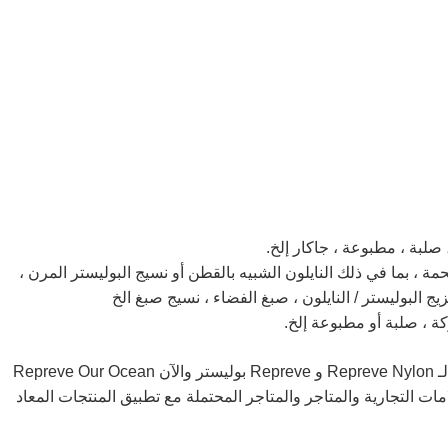
لبة ، مطبوعة ، جاكار إلخ.
ة ، بما في ذلك النايلون الشبيه بالقطن أو نسيج البوليستر المرن ،
ج البوليستر / النايلون ، صبغ الفضاء ، نسيج صبغ الخ
ة ، صلبة أو مطبوعة إلخ.
لقد عملنا مع Repreve / Unifi Inc لإنشاء خطوط إنتاج لـ Repreve Nylon و Repreve بوليستر والآن Repreve Our Ocean
ات التجارية والمتاجر والمتاجر المحتملة مع تطبيق المنتجات المعاد