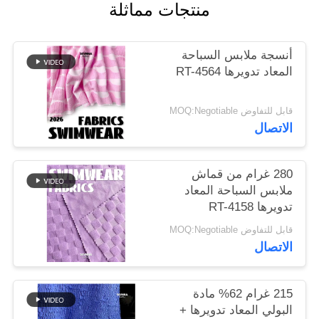
منتجات مماثلة
خريطة
أنسجة ملابس السباحة
الموقع
المعاد تدويرها RT-4564
PRIVACY
قابل للتفاوض MOQ:Negotiable
الاتصال
POLICY
280 غرام من قماش
ملابس السباحة المعاد
تدويرها RT-4158
قابل للتفاوض MOQ:Negotiable
الاتصال
215 غرام 62% مادة
البولي المعاد تدويرها +