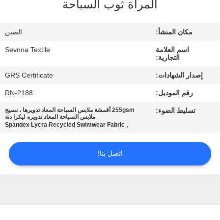
المرأة ثوب السباحة
جولة
مكان المنشأ:
الصين
في
اسم العلامة
Sevnna Textile
المعمل
التجارية:
إصدار الشهادات:
GRS Certificate
مراقبة
رقم الموديل:
RN-2188
الجودة
تسليط الضوء:
255gsm أقمشة ملابس السباحة المعاد تدويرها ، نسيج
ملابس السباحة المعاد تدويره ليكرا دنة
,
Spandex Lycra Recycled Swimwear Fabric
اتصل
بنا
اتصل بنا!
أخبار
حالات