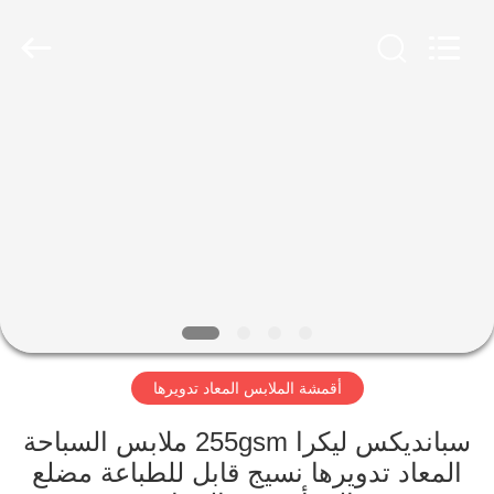
-
2026
SEVNNA
TEXTILE.
All
Rights
Reserved.
منزل،
بيت
منتجات
عرض
الواقع
الافتراضي
أقمشة الملابس المعاد تدويرها
معلومات
سبانديكس ليكرا 255gsm ملابس السباحة
المعاد تدويرها نسيج قابل للطباعة مضلع
عنا