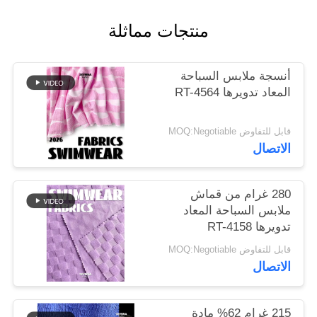
منتجات مماثلة
خريطة
الموقع
أنسجة ملابس السباحة
المعاد تدويرها RT-4564
PRIVACY
POLICY
قابل للتفاوض MOQ:Negotiable
الاتصال
280 غرام من قماش
ملابس السباحة المعاد
تدويرها RT-4158
قابل للتفاوض MOQ:Negotiable
الاتصال
215 غرام 62% مادة