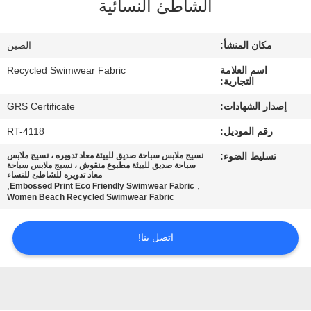
الشاطئ النسائية
جولة
مكان المنشأ:
الصين
في
اسم العلامة
Recycled Swimwear Fabric
المعمل
التجارية:
إصدار الشهادات:
GRS Certificate
مراقبة
رقم الموديل:
RT-4118
الجودة
تسليط الضوء:
نسيج ملابس سباحة صديق للبيئة معاد تدويره ، نسيج ملابس
سباحة صديق للبيئة مطبوع منقوش ، نسيج ملابس سباحة
معاد تدويره للشاطئ للنساء
,
,
Embossed Print Eco Friendly Swimwear Fabric
اتصل
Women Beach Recycled Swimwear Fabric
بنا
اتصل بنا!
أخبار
حالات