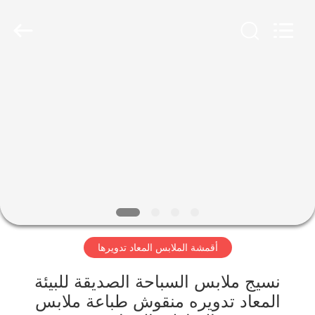
-
2026
SEVNNA
TEXTILE.
All
Rights
Reserved.
منزل،
بيت
منتجات
عرض
الواقع
الافتراضي
أقمشة الملابس المعاد تدويرها
معلومات
نسيج ملابس السباحة الصديقة للبيئة
المعاد تدويره منقوش طباعة ملابس
عنا