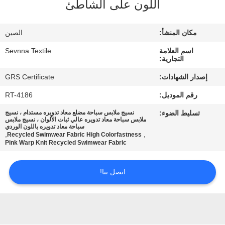
اللون على الشاطئ
جولة
مكان المنشأ:
الصين
في
اسم العلامة
Sevnna Textile
المعمل
التجارية:
إصدار الشهادات:
GRS Certificate
مراقبة
رقم الموديل:
RT-4186
الجودة
تسليط الضوء:
نسيج ملابس سباحة مضلع معاد تدويره مستدام ، نسيج
ملابس سباحة معاد تدويره عالي ثبات الألوان ، نسيج ملابس
سباحة معاد تدويره باللون الوردي
,
,
Recycled Swimwear Fabric High Colorfastness
اتصل
Pink Warp Knit Recycled Swimwear Fabric
بنا
اتصل بنا!
أخبار
حالات