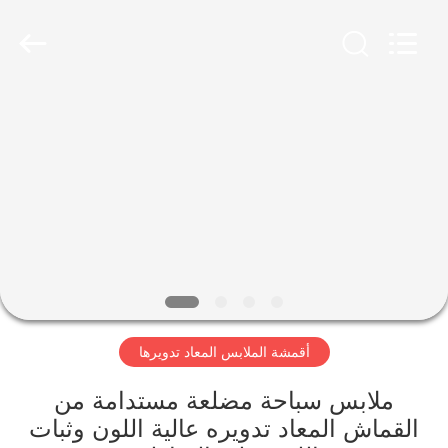
-
2026
SEVNNA
TEXTILE.
All
Rights
Reserved.
منزل،
بيت
منتجات
عرض
الواقع
الافتراضي
أقمشة الملابس المعاد تدويرها
معلومات
ملابس سباحة مضلعة مستدامة من
القماش المعاد تدويره عالية اللون وثبات
عنا