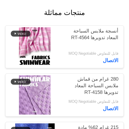
منتجات مماثلة
خريطة
الموقع
أنسجة ملابس السباحة
المعاد تدويرها RT-4564
PRIVACY
POLICY
قابل للتفاوض MOQ:Negotiable
الاتصال
280 غرام من قماش
ملابس السباحة المعاد
تدويرها RT-4158
قابل للتفاوض MOQ:Negotiable
الاتصال
215 غرام 62% مادة