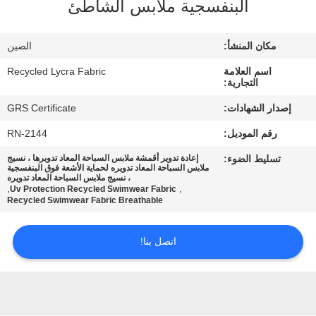
البنفسجية ملابس الشاطئ
جولة
مكان المنشأ:
الصين
في
اسم العلامة
Recycled Lycra Fabric
المعمل
التجارية:
إصدار الشهادات:
GRS Certificate
مراقبة
رقم الموديل:
RN-2144
الجودة
تسليط الضوء:
إعادة تدوير أقمشة ملابس السباحة المعاد تدويرها ، نسيج
ملابس السباحة المعاد تدويره لحماية الأشعة فوق البنفسجية
، نسيج ملابس السباحة المعاد تدويره
,
,
Uv Protection Recycled Swimwear Fabric
اتصل
Recycled Swimwear Fabric Breathable
بنا
اتصل بنا!
أخبار
حالات