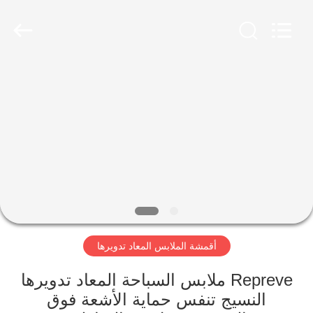
-
2026
SEVNNA
TEXTILE.
All
Rights
Reserved.
منزل،
بيت
منتجات
عرض
الواقع
الافتراضي
أقمشة الملابس المعاد تدويرها
معلومات
Repreve ملابس السباحة المعاد تدويرها
النسيج تنفس حماية الأشعة فوق
عنا