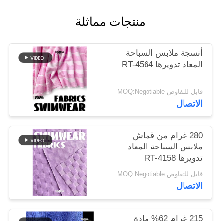
منتجات مماثلة
خريطة
الموقع
أنسجة ملابس السباحة
المعاد تدويرها RT-4564
PRIVACY
POLICY
قابل للتفاوض MOQ:Negotiable
الاتصال
280 غرام من قماش
ملابس السباحة المعاد
تدويرها RT-4158
قابل للتفاوض MOQ:Negotiable
الاتصال
215 غرام 62% مادة