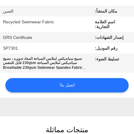
مكان المنشأ:
الصين
جولة
اسم العلامة
Recycled Swimwear Fabric
في
التجارية:
المعمل
إصدار الشهادات:
GRS Certificate
رقم الموديل:
SP7301
مراقبة
تسليط الضوء:
نسيج سبانديكس لملابس السباحة المعاد تدويره ، نسيج
الجودة
سبانديكس لملابس السباحة 230gsm قابل للتنفس
,
Breathable 230gsm Swimwear Spandex Fabric
اتصل
اتصل بنا!
بنا
أخبار
منتجات مماثلة
حالات