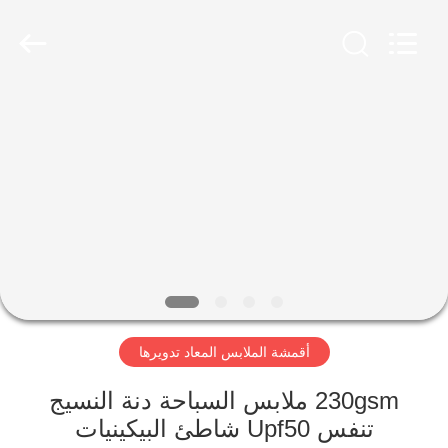
-
2026
SEVNNA
TEXTILE.
All
Rights
Reserved.
منزل،
بيت
منتجات
عرض
الواقع
الافتراضي
أقمشة الملابس المعاد تدويرها
معلومات
230gsm ملابس السباحة دنة النسيج
تنفس Upf50 شاطئ البيكينيات
عنا