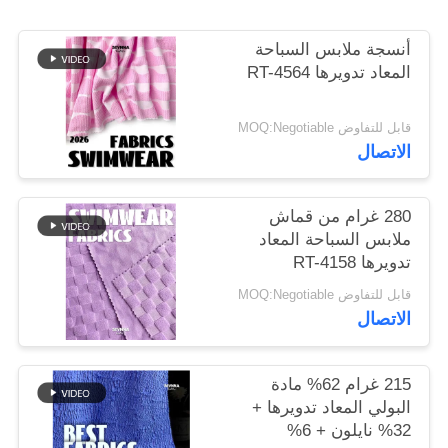
أنسجة ملابس السباحة
خريطة
المعاد تدويرها RT-4564
الموقع
قابل للتفاوض MOQ:Negotiable
PRIVACY
الاتصال
POLICY
280 غرام من قماش
ملابس السباحة المعاد
تدويرها RT-4158
قابل للتفاوض MOQ:Negotiable
الاتصال
215 غرام 62% مادة
البولي المعاد تدويرها +
32% نايلون + 6%