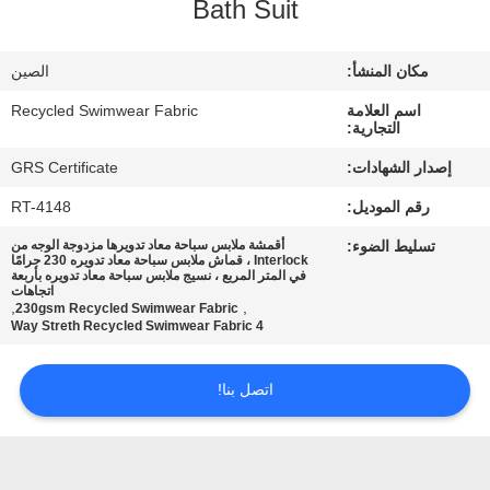
Bath Suit
جولة
مكان المنشأ:
الصين
في
اسم العلامة
Recycled Swimwear Fabric
المعمل
التجارية:
إصدار الشهادات:
GRS Certificate
مراقبة
رقم الموديل:
RT-4148
الجودة
تسليط الضوء:
أقمشة ملابس سباحة معاد تدويرها مزدوجة الوجه من
Interlock ، قماش ملابس سباحة معاد تدويره 230 جرامًا
في المتر المربع ، نسيج ملابس سباحة معاد تدويره بأربعة
اتجاهات
اتصل
,
,
230gsm Recycled Swimwear Fabric
4 Way Streth Recycled Swimwear Fabric
بنا
اتصل بنا!
أخبار
حالات