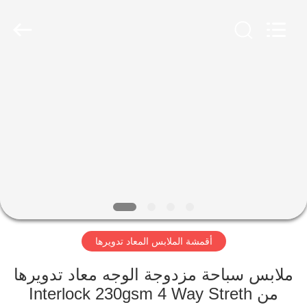
-
2026
SEVNNA
TEXTILE.
All
Rights
Reserved.
منزل،
بيت
منتجات
عرض
الواقع
الافتراضي
أقمشة الملابس المعاد تدويرها
معلومات
ملابس سباحة مزدوجة الوجه معاد تدويرها
من Interlock 230gsm 4 Way Streth
عنا