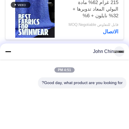
215 غرام 62% مادة
البولي المعاد تدويرها +
32% نايلون + 6%
سباندكس مادة ملابس
قابل للتفاوض MOQ:Negotiable
السباحة المعاد تدويرها
الاتصال
RT-4646
John Chin
فئات شعبية
جميع
4:51 PM
أقمشة الملابس المعاد
أقمشة نايلون معاد
تدويرها
تدويرها
Good day, what product are you looking for?
أقمشة بوليستر معاد
أقمشة ليكرا المعاد
تدويره
تدويرها
الايكولوجية ودية ملابس
نسيج Repreve