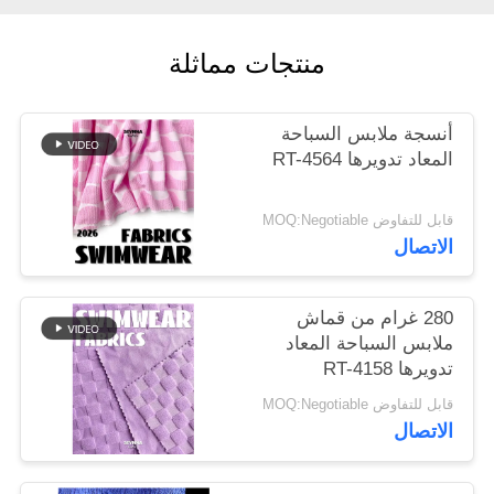
خريطة
منتجات مماثلة
الموقع
أنسجة ملابس السباحة
المعاد تدويرها RT-4564
PRIVACY
POLICY
قابل للتفاوض MOQ:Negotiable
الاتصال
280 غرام من قماش
ملابس السباحة المعاد
تدويرها RT-4158
قابل للتفاوض MOQ:Negotiable
الاتصال